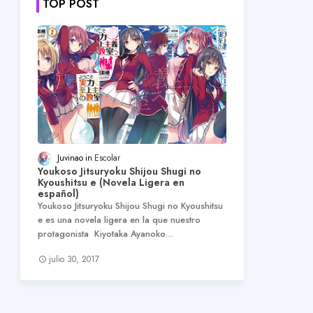
TOP POST
Juvinao
Escolar
Youkoso Jitsuryoku Shijou Shugi no
Kyoushitsu e (Novela Ligera en
español)
Youkoso Jitsuryoku Shijou Shugi no Kyoushitsu
e es una novela ligera en la que nuestro
protagonista Kiyotaka Ayanoko…
julio 30, 2017