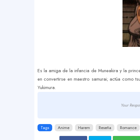
Es la amiga de la infancia de Muneakira y la princ
en convertirse en maestro samurai; actúa como ts
Yukimura.
Your Respo
Tags
Anime
Harem
Reseña
Romance