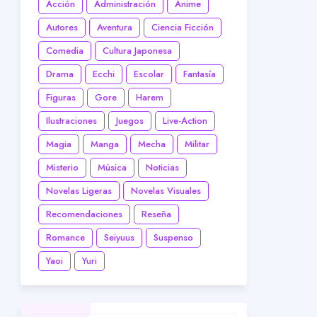
Acción
Administración
Anime
Autores
Aventura
Ciencia Ficción
Comedia
Cultura Japonesa
Drama
Ecchi
Escolar
Fantasía
Figuras
Gore
Harem
Ilustraciones
Juegos
Live-Action
Magia
Manga
Mecha
Militar
Misterio
Música
Noticias
Novelas Ligeras
Novelas Visuales
Recomendaciones
Reseña
Romance
Seiyuus
Suspenso
Yaoi
Yuri