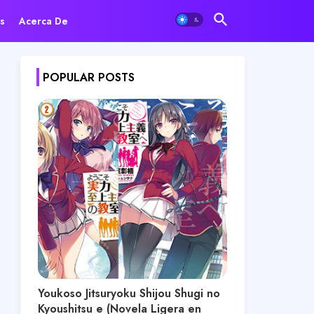
s
Acerca De
POPULAR POSTS
Youkoso Jitsuryoku Shijou Shugi no
Kyoushitsu e (Novela Ligera en