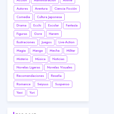
Acción
Administración
Anime
Autores
Aventura
Ciencia Ficción
Comedia
Cultura Japonesa
Drama
Ecchi
Escolar
Fantasía
Figuras
Gore
Harem
Ilustraciones
Juegos
Live-Action
Magia
Manga
Mecha
Militar
Misterio
Música
Noticias
Novelas Ligeras
Novelas Visuales
Recomendaciones
Reseña
Romance
Seiyuus
Suspenso
Yaoi
Yuri