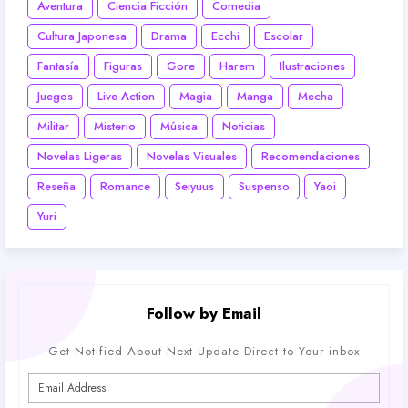
Aventura
Ciencia Ficción
Comedia
Cultura Japonesa
Drama
Ecchi
Escolar
Fantasía
Figuras
Gore
Harem
Ilustraciones
Juegos
Live-Action
Magia
Manga
Mecha
Militar
Misterio
Música
Noticias
Novelas Ligeras
Novelas Visuales
Recomendaciones
Reseña
Romance
Seiyuus
Suspenso
Yaoi
Yuri
Follow by Email
Get Notified About Next Update Direct to Your inbox