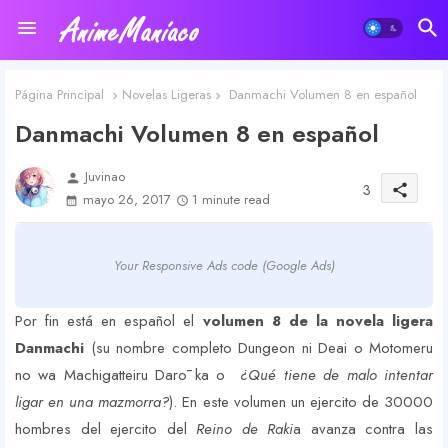
Página Principal
Novelas Ligeras
Danmachi Volumen 8 en español
Danmachi Volumen 8 en español
Juvinao
person
3
share
mayo 26, 2017
1 minute read
Your Responsive Ads code (Google Ads)
Por fin está en español el
volumen 8 de la novela ligera
Danmachi
(su nombre completo Dungeon ni Deai o Motomeru
no wa Machigatteiru Darō ka o
¿Qué tiene de malo intentar
ligar en una mazmorra?
). En este volumen un ejercito de 30000
hombres del ejercito del
Reino de Raki
a avanza contra las