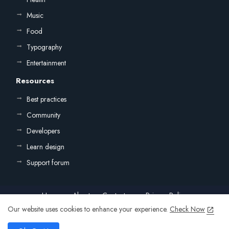
Music
Food
Typography
Entertainment
Resources
Best practices
Community
Developers
Learn design
Support forum
Home
About
Contact us
Privacy Policy
Our website uses cookies to enhance your experience.
Check Now
All Right Reserved Copyright ©