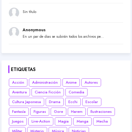
Sin título
Anonymous
En un par de dias se subirán todos los archivos pe...
ETIQUETAS
Acción
Administración
Anime
Autores
Aventura
Ciencia Ficción
Comedia
Cultura Japonesa
Drama
Ecchi
Escolar
Fantasía
Figuras
Gore
Harem
Ilustraciones
Juegos
Live-Action
Magia
Manga
Mecha
Militar
Misterio
Música
Noticias