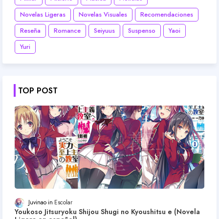
Novelas Ligeras
Novelas Visuales
Recomendaciones
Reseña
Romance
Seiyuus
Suspenso
Yaoi
Yuri
TOP POST
Juvinao
Escolar
Youkoso Jitsuryoku Shijou Shugi no Kyoushitsu e (Novela