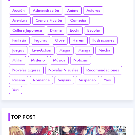
Acción
Administración
Anime
Autores
Aventura
Ciencia Ficción
Comedia
Cultura Japonesa
Drama
Ecchi
Escolar
Fantasía
Figuras
Gore
Harem
Ilustraciones
Juegos
Live-Action
Magia
Manga
Mecha
Militar
Misterio
Música
Noticias
Novelas Ligeras
Novelas Visuales
Recomendaciones
Reseña
Romance
Seiyuus
Suspenso
Yaoi
Yuri
TOP POST