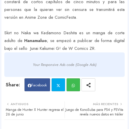
constará de cortos capítulos de cinco minutos y para las
personas que la quieran ver sin censura se transmitirá esta
versión en Anime Zone de ComicFesta.
Skirt no Naka wa Kedamono Deshita es un manga de corte
adulto de
Hanamaluo
; se empezó a publicar de forma digital
bajo el sello Junai Kakumei G! de W Comics ZR.
Your Responsive Ads code (Google Ads)
Facebook
Twit
Wh
ANTIGUOS
MÁS RECIENTES
Manga de Hunter X Hunter regresa el
Juego de KonoSuba para PS4 y PSVita
ter
atsa
26 de junio
revela nuevos datos en tráiler
pp