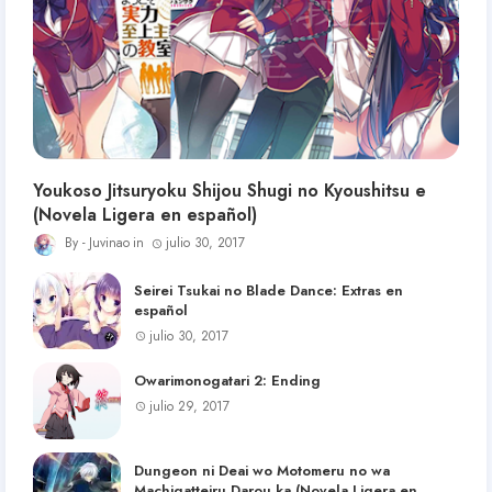
Youkoso Jitsuryoku Shijou Shugi no Kyoushitsu e
(Novela Ligera en español)
Juvinao
julio 30, 2017
Seirei Tsukai no Blade Dance: Extras en
español
julio 30, 2017
Owarimonogatari 2: Ending
julio 29, 2017
Dungeon ni Deai wo Motomeru no wa
Machigatteiru Darou ka (Novela Ligera en