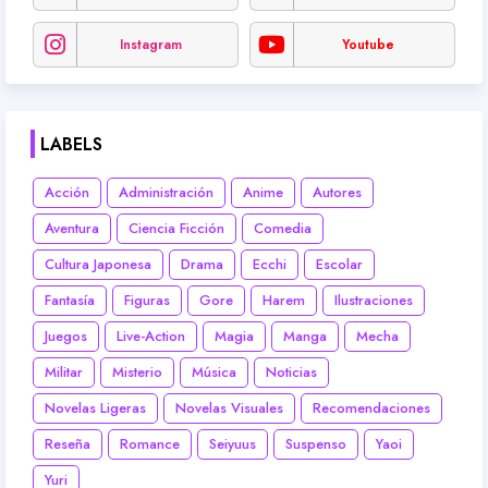
Instagram
Youtube
LABELS
Acción
Administración
Anime
Autores
Aventura
Ciencia Ficción
Comedia
Cultura Japonesa
Drama
Ecchi
Escolar
Fantasía
Figuras
Gore
Harem
Ilustraciones
Juegos
Live-Action
Magia
Manga
Mecha
Militar
Misterio
Música
Noticias
Novelas Ligeras
Novelas Visuales
Recomendaciones
Reseña
Romance
Seiyuus
Suspenso
Yaoi
Yuri