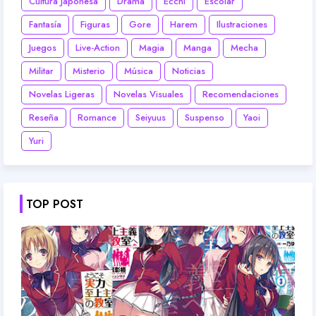
Cultura Japonesa
Drama
Ecchi
Escolar
Fantasía
Figuras
Gore
Harem
Ilustraciones
Juegos
Live-Action
Magia
Manga
Mecha
Militar
Misterio
Música
Noticias
Novelas Ligeras
Novelas Visuales
Recomendaciones
Reseña
Romance
Seiyuus
Suspenso
Yaoi
Yuri
TOP POST