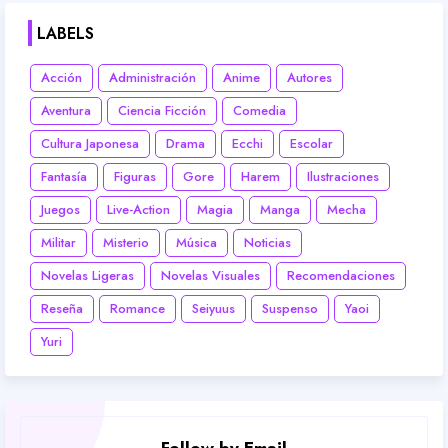
LABELS
Acción
Administración
Anime
Autores
Aventura
Ciencia Ficción
Comedia
Cultura Japonesa
Drama
Ecchi
Escolar
Fantasía
Figuras
Gore
Harem
Ilustraciones
Juegos
Live-Action
Magia
Manga
Mecha
Militar
Misterio
Música
Noticias
Novelas Ligeras
Novelas Visuales
Recomendaciones
Reseña
Romance
Seiyuus
Suspenso
Yaoi
Yuri