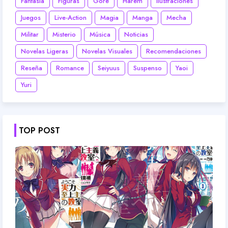
Fantasía
Figuras
Gore
Harem
Ilustraciones
Juegos
Live-Action
Magia
Manga
Mecha
Militar
Misterio
Música
Noticias
Novelas Ligeras
Novelas Visuales
Recomendaciones
Reseña
Romance
Seiyuus
Suspenso
Yaoi
Yuri
TOP POST