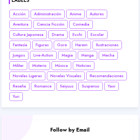
LABELS
Acción
Administración
Anime
Autores
Aventura
Ciencia Ficción
Comedia
Cultura Japonesa
Drama
Ecchi
Escolar
Fantasía
Figuras
Gore
Harem
Ilustraciones
Juegos
Live-Action
Magia
Manga
Mecha
Militar
Misterio
Música
Noticias
Novelas Ligeras
Novelas Visuales
Recomendaciones
Reseña
Romance
Seiyuus
Suspenso
Yaoi
Yuri
Follow by Email