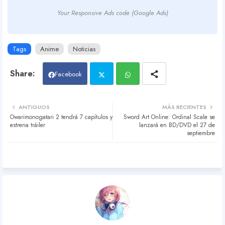
Your Responsive Ads code (Google Ads)
Tags
Anime
Noticias
Facebook
Twit
Wh
ANTIGUOS
MÁS RECIENTES
Owarimonogatari 2 tendrá 7 capítulos y
Sword Art Online: Ordinal Scale se
ter
atsa
estrena tráiler
lanzará en BD/DVD el 27 de
septiembre
pp