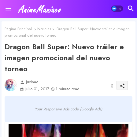
Página Principal
Noticias
Dragon Ball Super: Nuevo tráiler e imagen
promocional del nuevo torneo
Dragon Ball Super: Nuevo tráiler e
imagen promocional del nuevo
torneo
Juvinao
person
0
share
julio 01, 2017
1 minute read
Your Responsive Ads code (Google Ads)