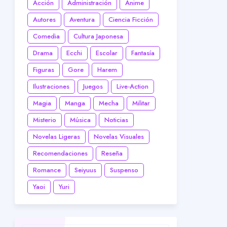
Acción
Administración
Anime
Autores
Aventura
Ciencia Ficción
Comedia
Cultura Japonesa
Drama
Ecchi
Escolar
Fantasía
Figuras
Gore
Harem
Ilustraciones
Juegos
Live-Action
Magia
Manga
Mecha
Militar
Misterio
Música
Noticias
Novelas Ligeras
Novelas Visuales
Recomendaciones
Reseña
Romance
Seiyuus
Suspenso
Yaoi
Yuri