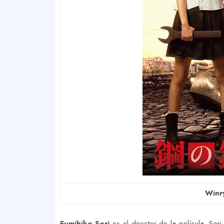
Winry
Fumihiko Sori
es el director de la película. Sor