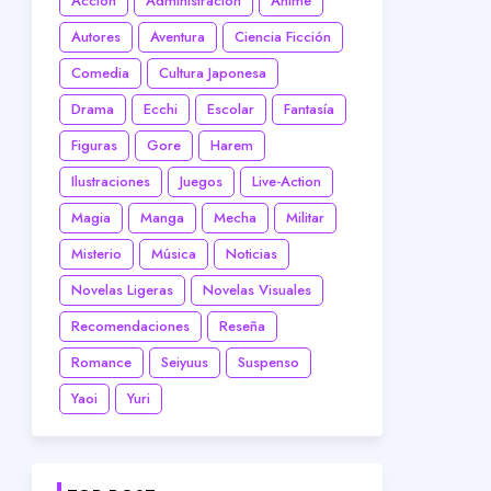
Acción
Administración
Anime
Autores
Aventura
Ciencia Ficción
Comedia
Cultura Japonesa
Drama
Ecchi
Escolar
Fantasía
Figuras
Gore
Harem
Ilustraciones
Juegos
Live-Action
Magia
Manga
Mecha
Militar
Misterio
Música
Noticias
Novelas Ligeras
Novelas Visuales
Recomendaciones
Reseña
Romance
Seiyuus
Suspenso
Yaoi
Yuri