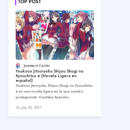
TOP POST
Juvinao
Escolar
Youkoso Jitsuryoku Shijou Shugi no
Kyoushitsu e (Novela Ligera en
español)
Youkoso Jitsuryoku Shijou Shugi no Kyoushitsu
e es una novela ligera en la que nuestro
protagonista Kiyotaka Ayanoko…
julio 30, 2017