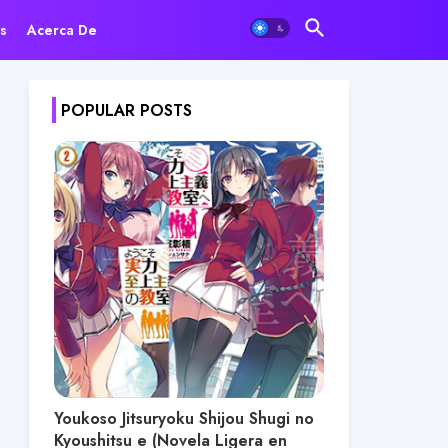
s
Acerca De
POPULAR POSTS
Youkoso Jitsuryoku Shijou Shugi no
Kyoushitsu e (Novela Ligera en