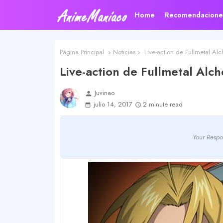
Home
Recomendacione
Página Principal
Noticias
Live-action de Fullmetal Alc
Live-action de Fullmetal Alch
Juvinao
person
julio 14, 2017
2 minute read
Your Respo