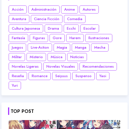
Acción
Administración
Anime
Autores
Aventura
Ciencia Ficción
Comedia
Cultura Japonesa
Drama
Ecchi
Escolar
Fantasía
Figuras
Gore
Harem
Ilustraciones
Juegos
Live-Action
Magia
Manga
Mecha
Militar
Misterio
Música
Noticias
Novelas Ligeras
Novelas Visuales
Recomendaciones
Reseña
Romance
Seiyuus
Suspenso
Yaoi
Yuri
TOP POST