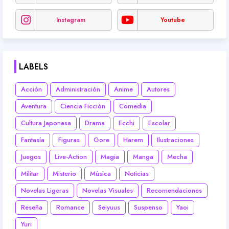
Instagram
Youtube
LABELS
Acción
Administración
Anime
Autores
Aventura
Ciencia Ficción
Comedia
Cultura Japonesa
Drama
Ecchi
Escolar
Fantasía
Figuras
Gore
Harem
Ilustraciones
Juegos
Live-Action
Magia
Manga
Mecha
Militar
Misterio
Música
Noticias
Novelas Ligeras
Novelas Visuales
Recomendaciones
Reseña
Romance
Seiyuus
Suspenso
Yaoi
Yuri