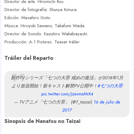
Director de arte: Hiromichi Itou.
Director de fotografía: Shunya Kimura.
Edición. Masahiro Goto.
Música: Hiroyuki Sawano, Takafumi Wada.
Director de Sonido: Kazuhiro Wakabayashi.
Producción: A-1 Pictures. Teaser tráiler
Tráiler del Reparto
新作TVシリーズ「七つの大罪 戒めの復活」が2018年1月
より放送開始！新キャスト解禁PV公開中！
#七つの大罪
pic.twitter.com/JzevmsMrX4
— TVアニメ「七つの大罪」 (@7_taizai)
16 de julio de
2017
Sinopsis de Nanatsu no Taizai