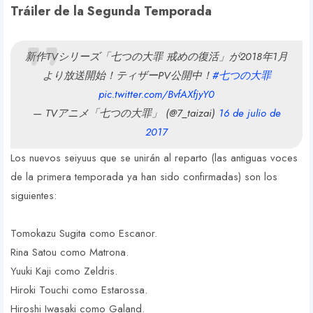
Tráiler de la Segunda Temporada
新作TVシリーズ「七つの大罪 戒めの復活」が2018年1月
より放送開始！ティザーPV公開中！
#七つの大罪
pic.twitter.com/BvfAXfjyY0
— TVアニメ「七つの大罪」 (@7_taizai)
16 de julio de
2017
Los nuevos seiyuus que se unirán al reparto (las antiguas voces
de la primera temporada ya han sido confirmadas) son los
siguientes:
Tomokazu Sugita como Escanor.
Rina Satou como Matrona.
Yuuki Kaji como Zeldris.
Hiroki Touchi como Estarossa.
Hiroshi Iwasaki como Galand.