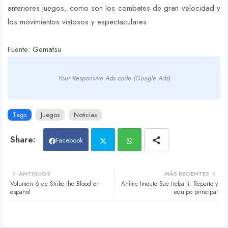
anteriores juegos, como son los combates de gran velocidad y
los movimientos vistosos y espectaculares.
Fuente: Gematsu
Your Responsive Ads code (Google Ads)
Tags
Juegos
Noticias
Facebook
Twit
Wh
ANTIGUOS
MÁS RECIENTES
Volumen 6 de Strike the Blood en
Anime Imouto Sae Ireba Ii: Reparto y
ter
atsa
español
equipo principal
pp