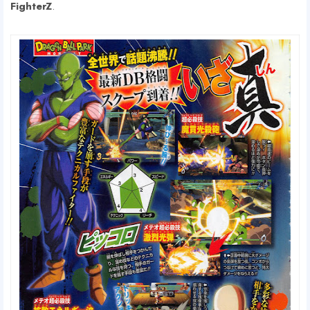
FighterZ
.