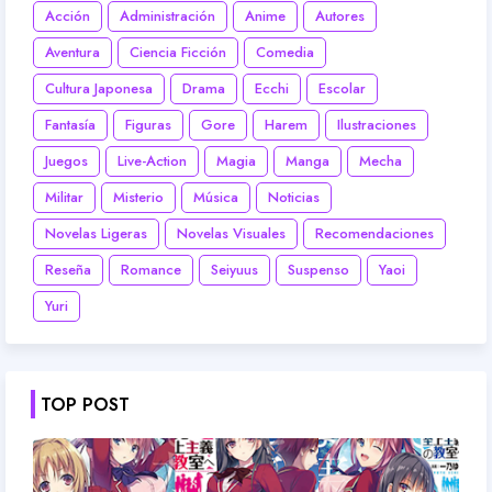
Acción
Administración
Anime
Autores
Aventura
Ciencia Ficción
Comedia
Cultura Japonesa
Drama
Ecchi
Escolar
Fantasía
Figuras
Gore
Harem
Ilustraciones
Juegos
Live-Action
Magia
Manga
Mecha
Militar
Misterio
Música
Noticias
Novelas Ligeras
Novelas Visuales
Recomendaciones
Reseña
Romance
Seiyuus
Suspenso
Yaoi
Yuri
TOP POST