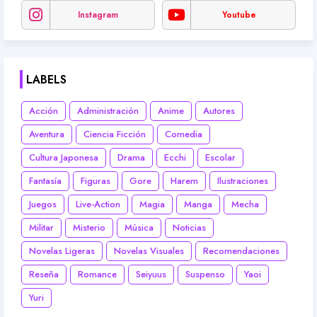
Instagram
Youtube
LABELS
Acción
Administración
Anime
Autores
Aventura
Ciencia Ficción
Comedia
Cultura Japonesa
Drama
Ecchi
Escolar
Fantasía
Figuras
Gore
Harem
Ilustraciones
Juegos
Live-Action
Magia
Manga
Mecha
Militar
Misterio
Música
Noticias
Novelas Ligeras
Novelas Visuales
Recomendaciones
Reseña
Romance
Seiyuus
Suspenso
Yaoi
Yuri