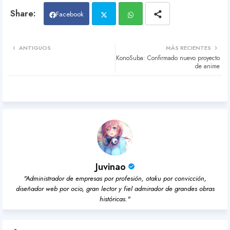
Facebook
Twit
Wh
ANTIGUOS
MÁS RECIENTES
KonoSuba: Confirmado nuevo proyecto
ter
atsa
de anime
pp
Juvinao
"Administrador de empresas por profesión, otaku por convicción,
diseñador web por ocio, gran lector y fiel admirador de grandes obras
históricas."