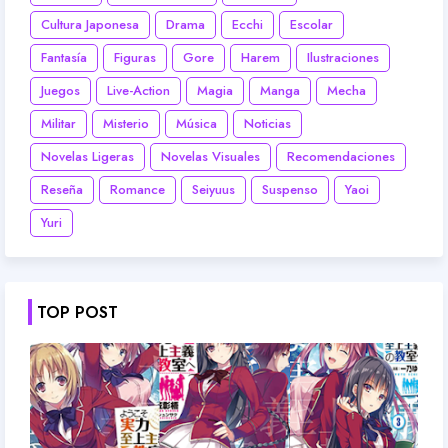
Cultura Japonesa
Drama
Ecchi
Escolar
Fantasía
Figuras
Gore
Harem
Ilustraciones
Juegos
Live-Action
Magia
Manga
Mecha
Militar
Misterio
Música
Noticias
Novelas Ligeras
Novelas Visuales
Recomendaciones
Reseña
Romance
Seiyuus
Suspenso
Yaoi
Yuri
TOP POST