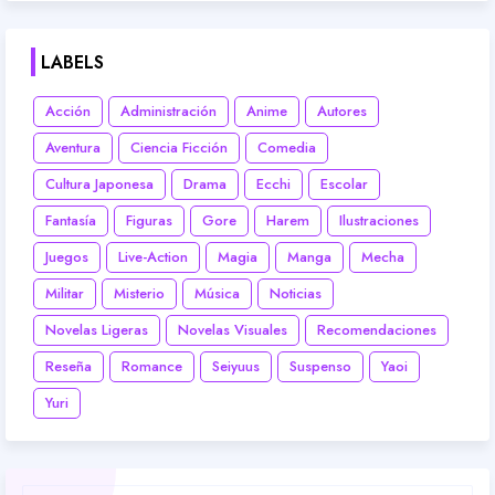
LABELS
Acción
Administración
Anime
Autores
Aventura
Ciencia Ficción
Comedia
Cultura Japonesa
Drama
Ecchi
Escolar
Fantasía
Figuras
Gore
Harem
Ilustraciones
Juegos
Live-Action
Magia
Manga
Mecha
Militar
Misterio
Música
Noticias
Novelas Ligeras
Novelas Visuales
Recomendaciones
Reseña
Romance
Seiyuus
Suspenso
Yaoi
Yuri