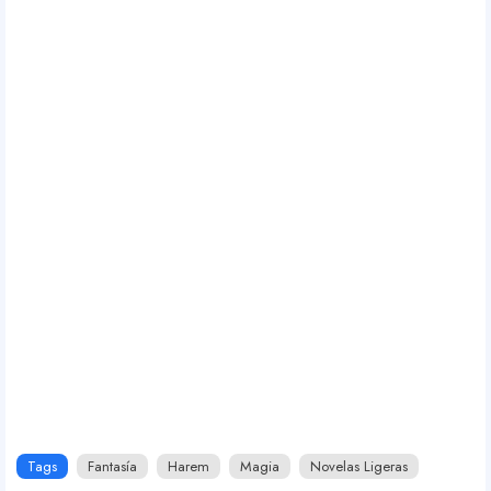
e
A
d
s
)
Tags
Fantasía
Harem
Magia
Novelas Ligeras