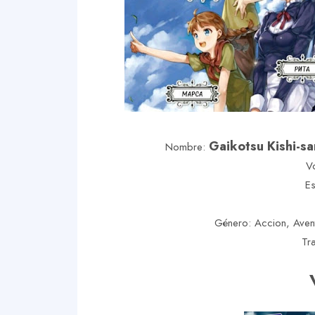
Gaikotsu Kishi-s
Nombre:
V
Es
Género: Accion, Avent
Tr