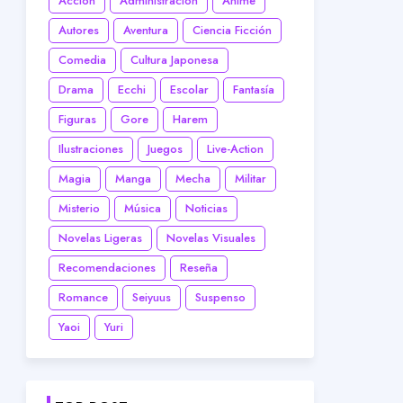
Acción
Administración
Anime
Autores
Aventura
Ciencia Ficción
Comedia
Cultura Japonesa
Drama
Ecchi
Escolar
Fantasía
Figuras
Gore
Harem
Ilustraciones
Juegos
Live-Action
Magia
Manga
Mecha
Militar
Misterio
Música
Noticias
Novelas Ligeras
Novelas Visuales
Recomendaciones
Reseña
Romance
Seiyuus
Suspenso
Yaoi
Yuri