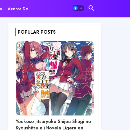
s
Acerca De
POPULAR POSTS
Youkoso Jitsuryoku Shijou Shugi no
Kyoushitsu e (Novela Ligera en