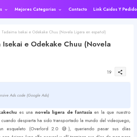
s
Mejores Categorias
Contacto
Link Caidos Y Pedido
, Tadaima Isekai e Odekake Chuu (Novela Ligera en español)
a Isekai e Odekake Chuu (Novela
19
share
nsive Ads code (Google Ads)
ekakechu
es una
novela ligera de fantasía
en la que nuestro
cuando despierta ha sido transportado la mundo del videojuego,
un esqueleto (Overlord 2.0 😅), queriendo pasar sus días