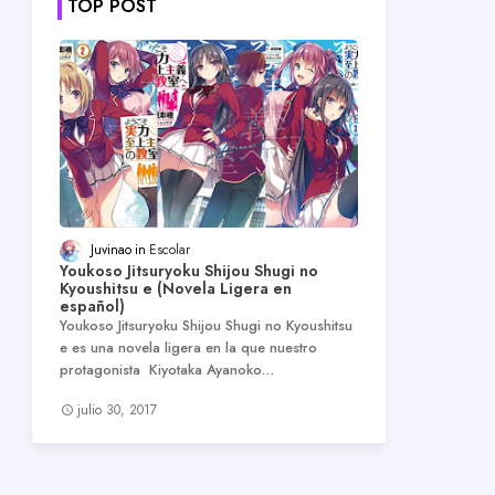
TOP POST
Juvinao
Escolar
Youkoso Jitsuryoku Shijou Shugi no
Kyoushitsu e (Novela Ligera en
español)
Youkoso Jitsuryoku Shijou Shugi no Kyoushitsu
e es una novela ligera en la que nuestro
protagonista Kiyotaka Ayanoko…
julio 30, 2017