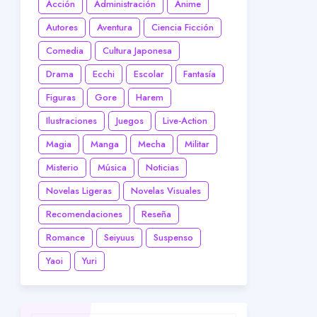
Acción
Administración
Anime
Autores
Aventura
Ciencia Ficción
Comedia
Cultura Japonesa
Drama
Ecchi
Escolar
Fantasía
Figuras
Gore
Harem
Ilustraciones
Juegos
Live-Action
Magia
Manga
Mecha
Militar
Misterio
Música
Noticias
Novelas Ligeras
Novelas Visuales
Recomendaciones
Reseña
Romance
Seiyuus
Suspenso
Yaoi
Yuri