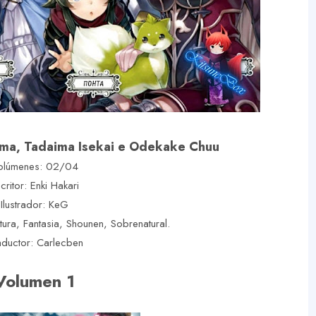
ama, Tadaima Isekai e Odekake Chuu
olúmenes: 02/04
critor: Enki Hakari
Ilustrador: KeG
ura, Fantasia, Shounen, Sobrenatural.
aductor: Carlecben
Volumen 1