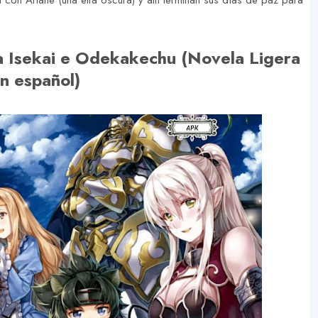
on Ariane (una elfa oscura) y allí terminan sus días de paz para
a Isekai e Odekakechu (Novela Ligera
n español)