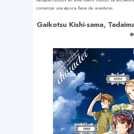
desapercibidos en este nuevo mundo se encuentra c
comenzar una época llena de aventuras.
Gaikotsu Kishi-sama, Tadaim
e