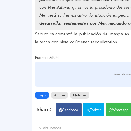
con
Mei Aihira
, quién es la presidenta del co
Mei será su hermanastra; la situación empeor
desarrollar sentimientos por Mei, iniciando as
Saburouta comenzó la publicación del manga en 2
la fecha con siete volúmenes recopilatorios.
Fuente: ANN
Your Respo
Tags
Anime
Noticias
Facebook
Twitter
Whatsapp
ANTIGUOS