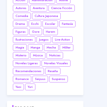
Acción
Administración
Anime
Autores
Aventura
Ciencia Ficción
Comedia
Cultura Japonesa
Drama
Ecchi
Escolar
Fantasía
Figuras
Gore
Harem
Ilustraciones
Juegos
Live-Action
Magia
Manga
Mecha
Militar
Misterio
Música
Noticias
Novelas Ligeras
Novelas Visuales
Recomendaciones
Reseña
Romance
Seiyuus
Suspenso
Yaoi
Yuri