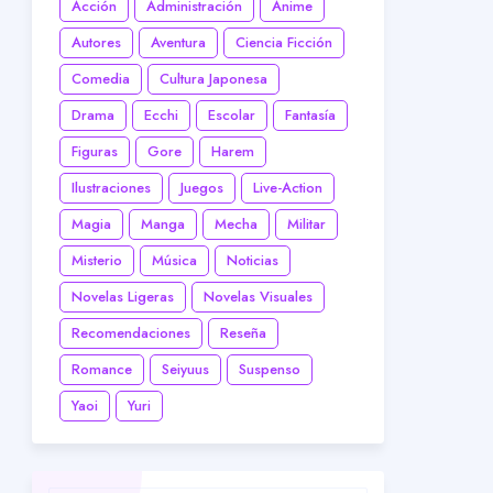
Acción
Administración
Anime
Autores
Aventura
Ciencia Ficción
Comedia
Cultura Japonesa
Drama
Ecchi
Escolar
Fantasía
Figuras
Gore
Harem
Ilustraciones
Juegos
Live-Action
Magia
Manga
Mecha
Militar
Misterio
Música
Noticias
Novelas Ligeras
Novelas Visuales
Recomendaciones
Reseña
Romance
Seiyuus
Suspenso
Yaoi
Yuri