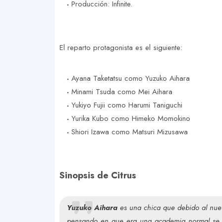
Producción: Infinite.
El reparto protagonista es el siguiente:
Ayana Taketatsu como Yuzuko Aihara
Minami Tsuda como Mei Aihara
Yukiyo Fujii como Harumi Taniguchi
Yurika Kubo como Himeko Momokino
Shiori Izawa como Matsuri Mizusawa
Sinopsis de Citrus
Yuzuko Aihara
es una chica que debido al nue
pensando en que era una academia normal se ve