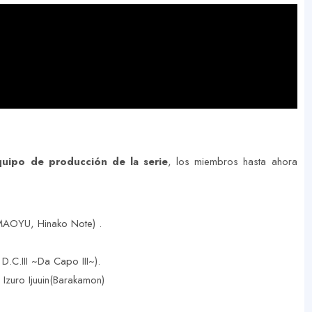
quipo de producción de la serie
, los miembros hasta ahora
 MAOYU, Hinako Note) .
D.C.III ~Da Capo III~).
Izuro Ijuuin(Barakamon)