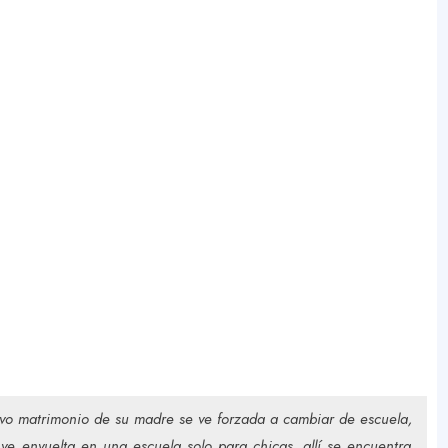
vo matrimonio de su madre se ve forzada a cambiar de escuela,
 envuelta en una escuela solo para chicas, allí se encuentra