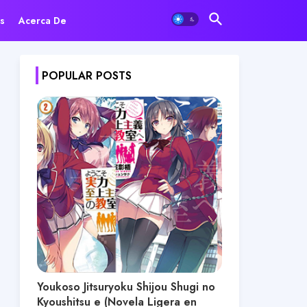
s
Acerca De
POPULAR POSTS
Youkoso Jitsuryoku Shijou Shugi no
Kyoushitsu e (Novela Ligera en