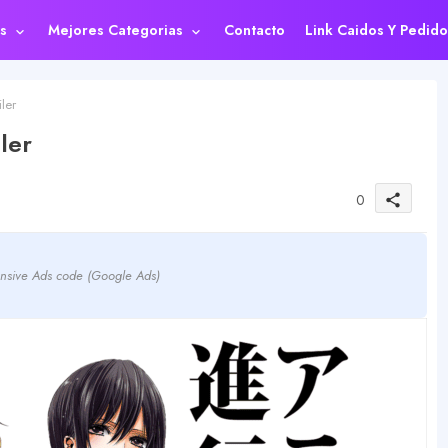
s
Mejores Categorias
Contacto
Link Caidos Y Pedido
ler
ler
0
share
nsive Ads code (Google Ads)