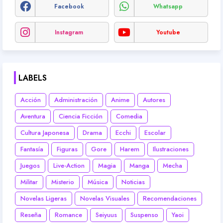
Facebook
Whatsapp
Instagram
Youtube
LABELS
Acción
Administración
Anime
Autores
Aventura
Ciencia Ficción
Comedia
Cultura Japonesa
Drama
Ecchi
Escolar
Fantasía
Figuras
Gore
Harem
Ilustraciones
Juegos
Live-Action
Magia
Manga
Mecha
Militar
Misterio
Música
Noticias
Novelas Ligeras
Novelas Visuales
Recomendaciones
Reseña
Romance
Seiyuus
Suspenso
Yaoi