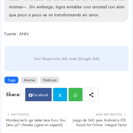
mismas—.​ Sin embargo, logra entablar una amistad con ésta
que poco a poco se va transformando en amor.
Fuente: ANN
Your Responsive Ads code (Google Ads)
Tags
Anime
Noticias
Facebook
Twit
Wh
ANTIGUOS
MÁS RECIENTES
Mondaiji-tachi ga Isekai kara Kuru Sou
Juego de SAO para Android e IOS:
ter
atsa
Desu yo? (Novela Ligera en español)
Sword Art Online: Integral Factor