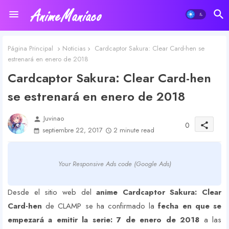
Página Principal
Noticias
Cardcaptor Sakura: Clear Card-hen se
estrenará en enero de 2018
Cardcaptor Sakura: Clear Card-hen
se estrenará en enero de 2018
Juvinao
person
0
share
septiembre 22, 2017
2 minute read
Your Responsive Ads code (Google Ads)
Desde el sitio web del
anime Cardcaptor Sakura: Clear
Card-hen
de CLAMP se ha confirmado la
fecha en que se
empezará a emitir la serie: 7 de enero de 2018
a las