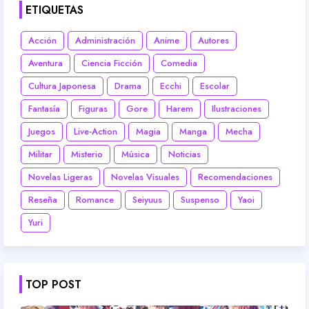
ETIQUETAS
Acción
Administración
Anime
Autores
Aventura
Ciencia Ficción
Comedia
Cultura Japonesa
Drama
Ecchi
Escolar
Fantasía
Figuras
Gore
Harem
Ilustraciones
Juegos
Live-Action
Magia
Manga
Mecha
Militar
Misterio
Música
Noticias
Novelas Ligeras
Novelas Visuales
Recomendaciones
Reseña
Romance
Seiyuus
Suspenso
Yaoi
Yuri
TOP POST