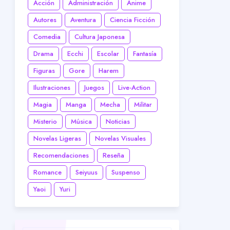
Acción
Administración
Anime
Autores
Aventura
Ciencia Ficción
Comedia
Cultura Japonesa
Drama
Ecchi
Escolar
Fantasía
Figuras
Gore
Harem
Ilustraciones
Juegos
Live-Action
Magia
Manga
Mecha
Militar
Misterio
Música
Noticias
Novelas Ligeras
Novelas Visuales
Recomendaciones
Reseña
Romance
Seiyuus
Suspenso
Yaoi
Yuri