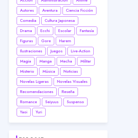
Acción
Administración
Anime
Autores
Aventura
Ciencia Ficción
Comedia
Cultura Japonesa
Drama
Ecchi
Escolar
Fantasía
Figuras
Gore
Harem
Ilustraciones
Juegos
Live-Action
Magia
Manga
Mecha
Militar
Misterio
Música
Noticias
Novelas Ligeras
Novelas Visuales
Recomendaciones
Reseña
Romance
Seiyuus
Suspenso
Yaoi
Yuri