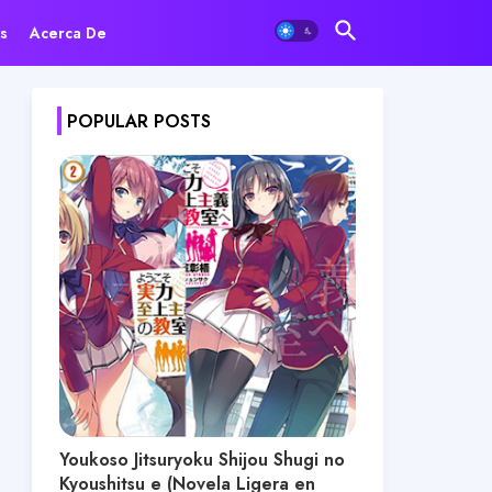
s
Acerca De
POPULAR POSTS
Youkoso Jitsuryoku Shijou Shugi no
Kyoushitsu e (Novela Ligera en