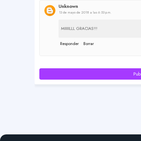
Unknown
13 de mayo de 2018 a las 6:53 p.m.
MIIIIILLL GRACIAS!!!
Responder
Borrar
Pub