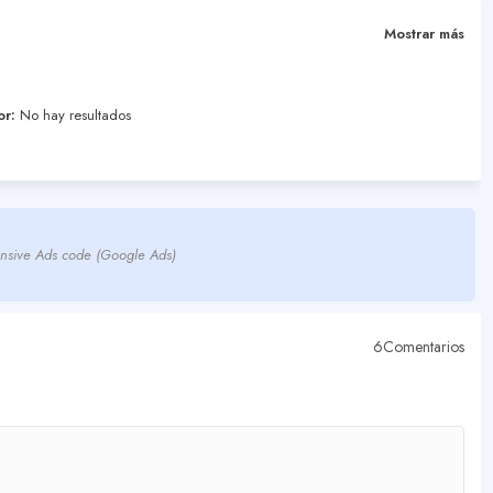
Mostrar más
or:
No hay resultados
nsive Ads code (Google Ads)
6Comentarios