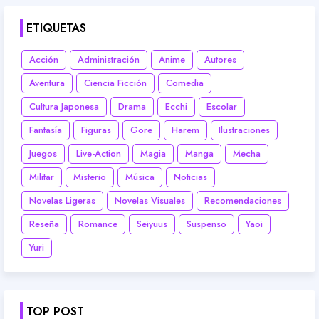
ETIQUETAS
Acción
Administración
Anime
Autores
Aventura
Ciencia Ficción
Comedia
Cultura Japonesa
Drama
Ecchi
Escolar
Fantasía
Figuras
Gore
Harem
Ilustraciones
Juegos
Live-Action
Magia
Manga
Mecha
Militar
Misterio
Música
Noticias
Novelas Ligeras
Novelas Visuales
Recomendaciones
Reseña
Romance
Seiyuus
Suspenso
Yaoi
Yuri
TOP POST