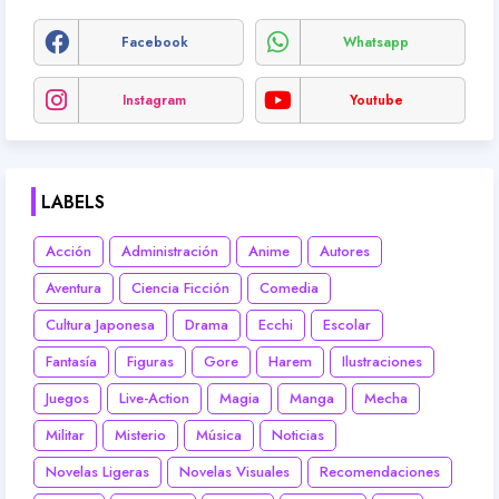
Facebook
Whatsapp
Instagram
Youtube
LABELS
Acción
Administración
Anime
Autores
Aventura
Ciencia Ficción
Comedia
Cultura Japonesa
Drama
Ecchi
Escolar
Fantasía
Figuras
Gore
Harem
Ilustraciones
Juegos
Live-Action
Magia
Manga
Mecha
Militar
Misterio
Música
Noticias
Novelas Ligeras
Novelas Visuales
Recomendaciones