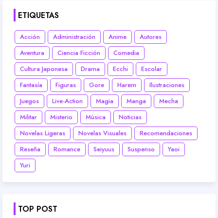
ETIQUETAS
Acción
Administración
Anime
Autores
Aventura
Ciencia Ficción
Comedia
Cultura Japonesa
Drama
Ecchi
Escolar
Fantasía
Figuras
Gore
Harem
Ilustraciones
Juegos
Live-Action
Magia
Manga
Mecha
Militar
Misterio
Música
Noticias
Novelas Ligeras
Novelas Visuales
Recomendaciones
Reseña
Romance
Seiyuus
Suspenso
Yaoi
Yuri
TOP POST