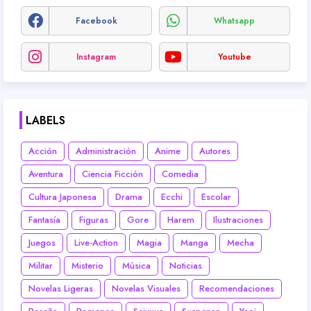
Facebook
Whatsapp
Instagram
Youtube
LABELS
Acción
Administración
Anime
Autores
Aventura
Ciencia Ficción
Comedia
Cultura Japonesa
Drama
Ecchi
Escolar
Fantasía
Figuras
Gore
Harem
Ilustraciones
Juegos
Live-Action
Magia
Manga
Mecha
Militar
Misterio
Música
Noticias
Novelas Ligeras
Novelas Visuales
Recomendaciones