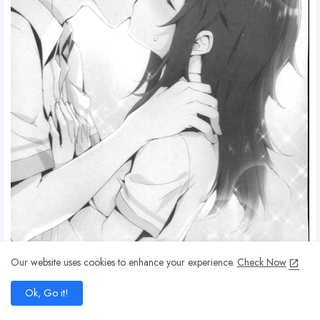
Our website uses cookies to enhance your experience.
Check Now
add
Ok, Go it!
home
search
share
present_to_all