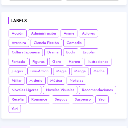
LABELS
Acción
Administración
Anime
Autores
Aventura
Ciencia Ficción
Comedia
Cultura Japonesa
Drama
Ecchi
Escolar
Fantasía
Figuras
Gore
Harem
Ilustraciones
Juegos
Live-Action
Magia
Manga
Mecha
Militar
Misterio
Música
Noticias
Novelas Ligeras
Novelas Visuales
Recomendaciones
Reseña
Romance
Seiyuus
Suspenso
Yaoi
Yuri