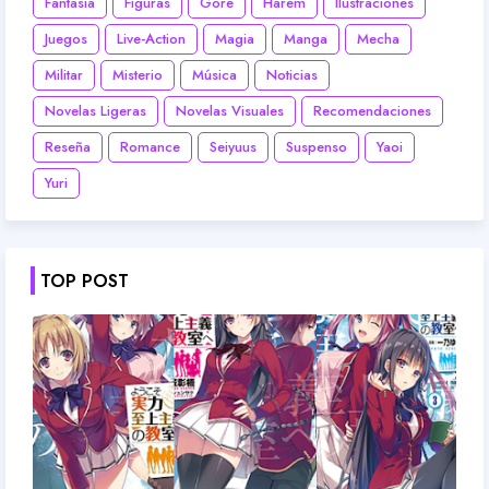
Fantasía
Figuras
Gore
Harem
Ilustraciones
Juegos
Live-Action
Magia
Manga
Mecha
Militar
Misterio
Música
Noticias
Novelas Ligeras
Novelas Visuales
Recomendaciones
Reseña
Romance
Seiyuus
Suspenso
Yaoi
Yuri
TOP POST