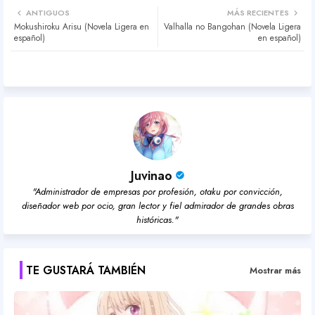
ANTIGUOS
MÁS RECIENTES
Mokushiroku Arisu (Novela Ligera en
Valhalla no Bangohan (Novela Ligera
ter
atsa
español)
en español)
pp
Juvinao
"Administrador de empresas por profesión, otaku por convicción,
diseñador web por ocio, gran lector y fiel admirador de grandes obras
históricas."
TE GUSTARÁ TAMBIÉN
Mostrar más