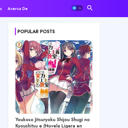
s
Acerca De
POPULAR POSTS
Youkoso Jitsuryoku Shijou Shugi no
Kyoushitsu e (Novela Ligera en