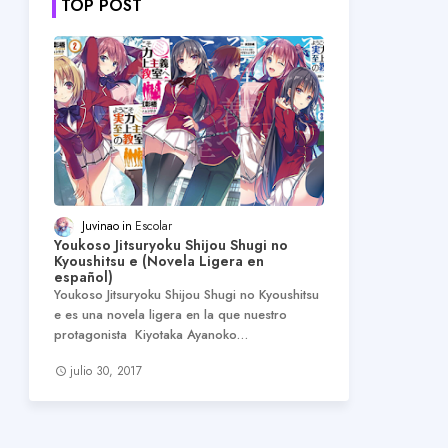
TOP POST
Juvinao
Escolar
Youkoso Jitsuryoku Shijou Shugi no
Kyoushitsu e (Novela Ligera en
español)
Youkoso Jitsuryoku Shijou Shugi no Kyoushitsu
e es una novela ligera en la que nuestro
protagonista Kiyotaka Ayanoko…
julio 30, 2017