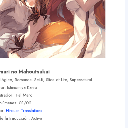
imari no Mahoutsukai
ógico, Romance, Sci-fi, Slice of Life, Supernatural
tor: Ishinomiya Kanto
ustrador: Fal Maro
olúmenes: 01/02
or:
HiroLsn Translations
e la traducción: Activa