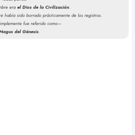
ombre era
el Dios de la Civilización
.
u
 había sido borrado prácticamente de los registros.
 simplemente fue referido como—
 Magus del Génesis
.
r
R
e
s