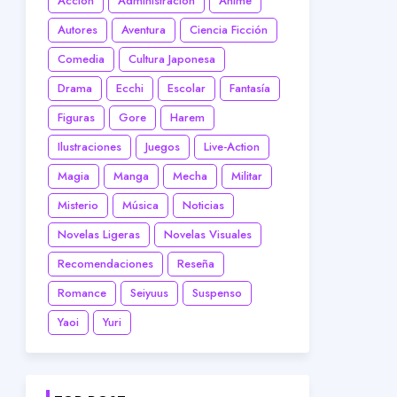
Acción
Administración
Anime
Autores
Aventura
Ciencia Ficción
Comedia
Cultura Japonesa
Drama
Ecchi
Escolar
Fantasía
Figuras
Gore
Harem
Ilustraciones
Juegos
Live-Action
Magia
Manga
Mecha
Militar
Misterio
Música
Noticias
Novelas Ligeras
Novelas Visuales
Recomendaciones
Reseña
Romance
Seiyuus
Suspenso
Yaoi
Yuri