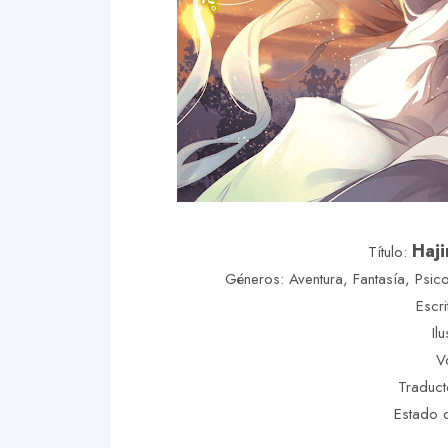
Haj
Título:
Géneros: Aventura, Fantasía, Psicol
Escri
Il
V
Traduct
Estado d