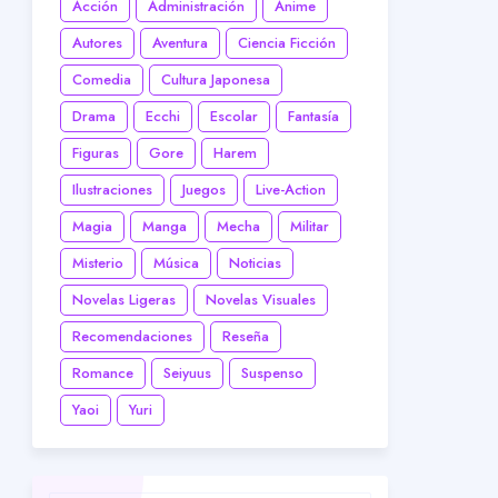
Acción
Administración
Anime
Autores
Aventura
Ciencia Ficción
Comedia
Cultura Japonesa
Drama
Ecchi
Escolar
Fantasía
Figuras
Gore
Harem
Ilustraciones
Juegos
Live-Action
Magia
Manga
Mecha
Militar
Misterio
Música
Noticias
Novelas Ligeras
Novelas Visuales
Recomendaciones
Reseña
Romance
Seiyuus
Suspenso
Yaoi
Yuri