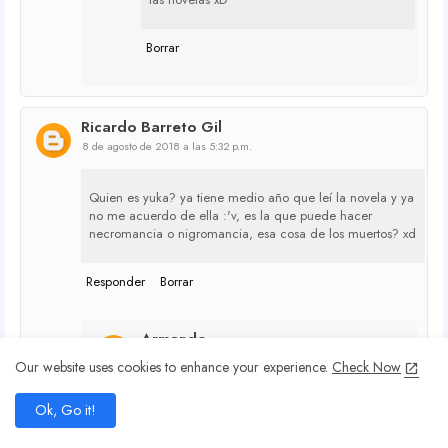
Borrar
Ricardo Barreto Gil
8 de agosto de 2018 a las 5:32 p.m.
Quien es yuka? ya tiene medio año que leí la novela y ya
no me acuerdo de ella :'v, es la que puede hacer
necromancia o nigromancia, esa cosa de los muertos? xd
Responder
Borrar
Armando
13 de agosto de 2018 a las 8:26 p.m.
Our website uses cookies to enhance your experience.
Check Now
add
Ok, Go it!
Yuka es miembro del escuadrón de guardia
home
search
share
present_to_all
de Ai-chan,la que puede hacer Nigromancia
Nakamura Eri