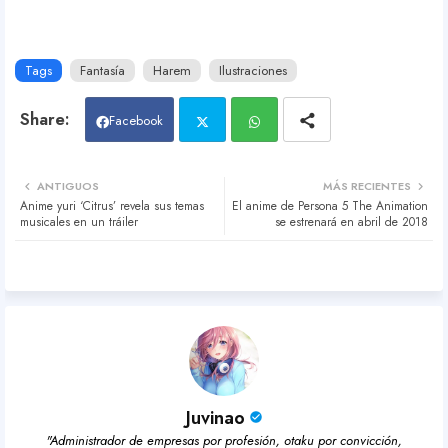
Tags
Fantasía
Harem
Ilustraciones
Facebook
Twit
Wh
ANTIGUOS
MÁS RECIENTES
Anime yuri ‘Citrus’ revela sus temas
El anime de Persona 5 The Animation
ter
atsa
musicales en un tráiler
se estrenará en abril de 2018
pp
Juvinao
"Administrador de empresas por profesión, otaku por convicción,