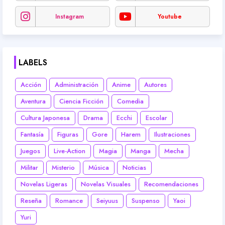
Instagram
Youtube
LABELS
Acción
Administración
Anime
Autores
Aventura
Ciencia Ficción
Comedia
Cultura Japonesa
Drama
Ecchi
Escolar
Fantasía
Figuras
Gore
Harem
Ilustraciones
Juegos
Live-Action
Magia
Manga
Mecha
Militar
Misterio
Música
Noticias
Novelas Ligeras
Novelas Visuales
Recomendaciones
Reseña
Romance
Seiyuus
Suspenso
Yaoi
Yuri