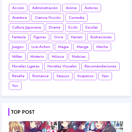
Acción
Administración
Anime
Autores
Aventura
Ciencia Ficción
Comedia
Cultura Japonesa
Drama
Ecchi
Escolar
Fantasía
Figuras
Gore
Harem
Ilustraciones
Juegos
Live-Action
Magia
Manga
Mecha
Militar
Misterio
Música
Noticias
Novelas Ligeras
Novelas Visuales
Recomendaciones
Reseña
Romance
Seiyuus
Suspenso
Yaoi
Yuri
TOP POST