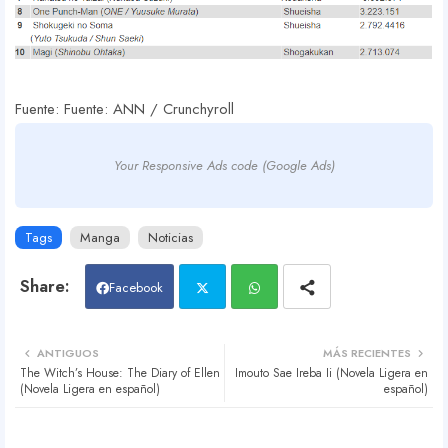
Fuente: Fuente: ANN / Crunchyroll
Your Responsive Ads code (Google Ads)
Tags
Manga
Noticias
Facebook
Twit
Wh
ANTIGUOS
MÁS RECIENTES
The Witch’s House: The Diary of Ellen
Imouto Sae Ireba Ii (Novela Ligera en
ter
atsa
(Novela Ligera en español)
español)
pp