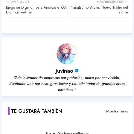
ANTIGUOS
MÁS RECIENTES
Juego de Digimon para Android e IOS:
Nanatsu no Bitoku: Nuevo Tráiler del
ter
atsa
Digimon ReArise
anime
pp
Juvinao
"Administrador de empresas por profesión, otaku por convicción,
diseñador web por ocio, gran lector y fiel admirador de grandes obras
históricas."
TE GUSTARÁ TAMBIÉN
Mostrar más
Error:
No hay resultados