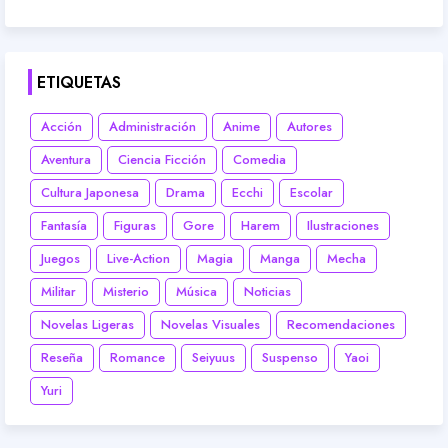
ETIQUETAS
Acción
Administración
Anime
Autores
Aventura
Ciencia Ficción
Comedia
Cultura Japonesa
Drama
Ecchi
Escolar
Fantasía
Figuras
Gore
Harem
Ilustraciones
Juegos
Live-Action
Magia
Manga
Mecha
Militar
Misterio
Música
Noticias
Novelas Ligeras
Novelas Visuales
Recomendaciones
Reseña
Romance
Seiyuus
Suspenso
Yaoi
Yuri