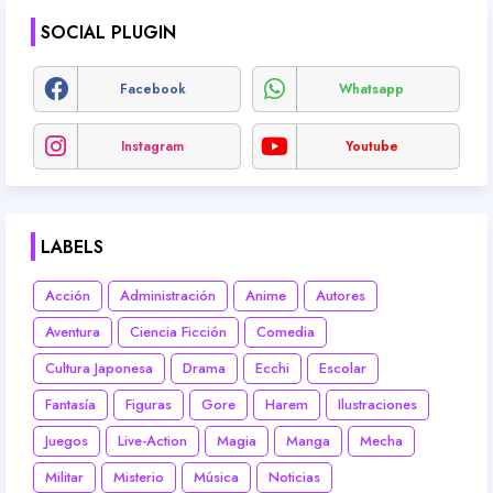
SOCIAL PLUGIN
Facebook
Whatsapp
Instagram
Youtube
LABELS
Acción
Administración
Anime
Autores
Aventura
Ciencia Ficción
Comedia
Cultura Japonesa
Drama
Ecchi
Escolar
Fantasía
Figuras
Gore
Harem
Ilustraciones
Juegos
Live-Action
Magia
Manga
Mecha
Militar
Misterio
Música
Noticias