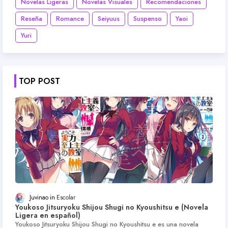
Novelas Ligeras
Novelas Visuales
Recomendaciones
Reseña
Romance
Seiyuus
Suspenso
Yaoi
Yuri
TOP POST
Juvinao
Escolar
Youkoso Jitsuryoku Shijou Shugi no Kyoushitsu e (Novela
Ligera en español)
Youkoso Jitsuryoku Shijou Shugi no Kyoushitsu e es una novela