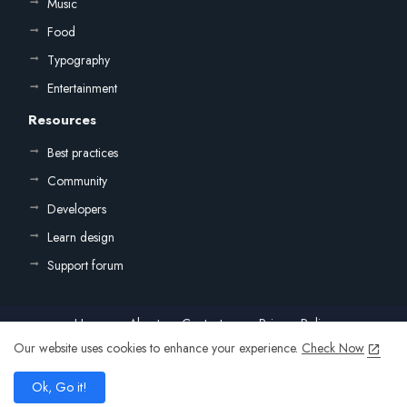
Music
Food
Typography
Entertainment
Resources
Best practices
Community
Developers
Learn design
Support forum
Home
About
Contact us
Privacy Policy
Our website uses cookies to enhance your experience.
Check Now
All Right Reserved Copyright ©
add
Ok, Go it!
home
search
share
present_to_all