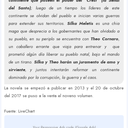
continente que poseen el poder del “Crest” (la Señal
del Santo)
; luego de un tiempo los líderes de este
continente se olvidan del pueblo e inician varias guerras
para extender sus territorios.
Silka Meletis
es una chia
maga que desprecia a los gobernantes que han olvidado a
su pueblo, en su periplo se encuentra con
Theo Cornaro
,
un caballero errante que viaja para entrenar y que
prometió algún día liberar su pueblo natal, bajo el mando
de un tirano.
Silka y Theo harán un juramento de amo y
sirviente
, y juntos intentarán reformar un continente
dominado por la corrupción, la guerra y el caos.
La novela se empezó a publicar en 2013 y el 20 de octubre
del 2017 se puso a la venta el noveno volumen.
Fuente: LiveChart
Your Responsive Ads code (Google Ads)