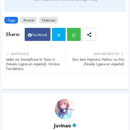
Tags
Anime
Noticias
Facebook
Twit
Wh
ANTIGUOS
MÁS RECIENTES
Isekai wa Smartphone to Tomo ni
Zero kara Hajimeru Mahou no Sho
ter
atsa
(Novela Ligera en español)- HiroLsn
(Novela Ligera en español)
Translations
pp
Juvinao