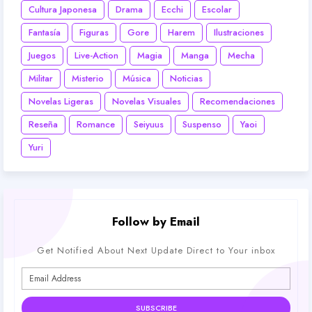
Cultura Japonesa
Drama
Ecchi
Escolar
Fantasía
Figuras
Gore
Harem
Ilustraciones
Juegos
Live-Action
Magia
Manga
Mecha
Militar
Misterio
Música
Noticias
Novelas Ligeras
Novelas Visuales
Recomendaciones
Reseña
Romance
Seiyuus
Suspenso
Yaoi
Yuri
Follow by Email
Get Notified About Next Update Direct to Your inbox