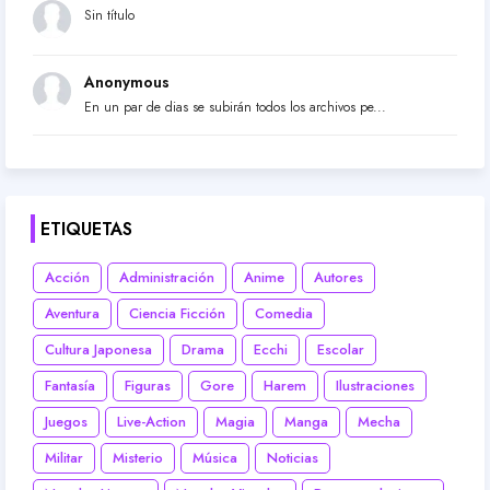
Sin título
Anonymous
En un par de dias se subirán todos los archivos pe...
ETIQUETAS
Acción
Administración
Anime
Autores
Aventura
Ciencia Ficción
Comedia
Cultura Japonesa
Drama
Ecchi
Escolar
Fantasía
Figuras
Gore
Harem
Ilustraciones
Juegos
Live-Action
Magia
Manga
Mecha
Militar
Misterio
Música
Noticias