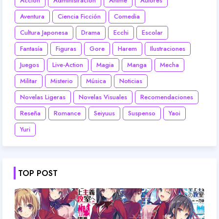
Acción
Administración
Anime
Autores
Aventura
Ciencia Ficción
Comedia
Cultura Japonesa
Drama
Ecchi
Escolar
Fantasía
Figuras
Gore
Harem
Ilustraciones
Juegos
Live-Action
Magia
Manga
Mecha
Militar
Misterio
Música
Noticias
Novelas Ligeras
Novelas Visuales
Recomendaciones
Reseña
Romance
Seiyuus
Suspenso
Yaoi
Yuri
TOP POST