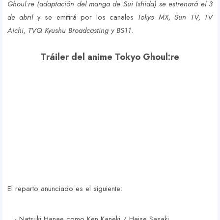
Ghoul:re (adaptación del manga de Sui Ishida) se estrenará el 3
de abril
y se emitirá por los canales
Tokyo MX, Sun TV, TV
Aichi, TVQ Kyushu Broadcasting y BS11
.
Tráiler del anime Tokyo Ghoul:re
El reparto anunciado es el siguiente:
Natsuki Hanae como Ken Kaneki / Haise Sasaki.