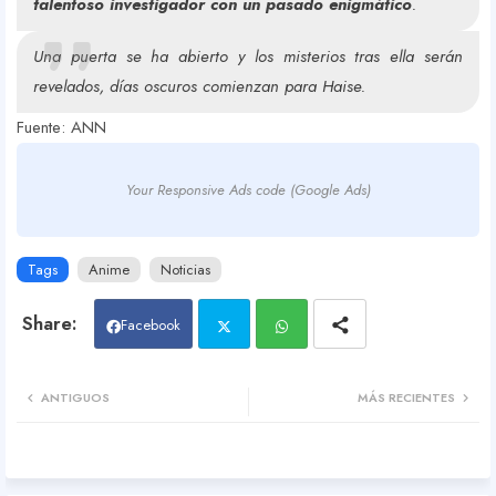
talentoso investigador con un pasado enigmático
.
Una puerta se ha abierto y los misterios tras ella serán
revelados, días oscuros comienzan para Haise.
Fuente: ANN
Your Responsive Ads code (Google Ads)
Tags
Anime
Noticias
Facebook
Twit
Wh
ANTIGUOS
MÁS RECIENTES
ter
atsa
pp