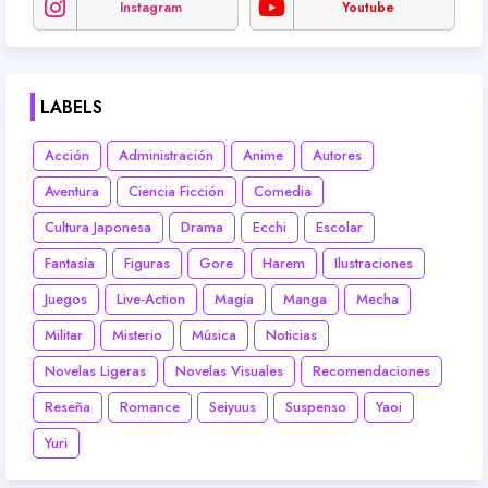
Instagram
Youtube
LABELS
Acción
Administración
Anime
Autores
Aventura
Ciencia Ficción
Comedia
Cultura Japonesa
Drama
Ecchi
Escolar
Fantasía
Figuras
Gore
Harem
Ilustraciones
Juegos
Live-Action
Magia
Manga
Mecha
Militar
Misterio
Música
Noticias
Novelas Ligeras
Novelas Visuales
Recomendaciones
Reseña
Romance
Seiyuus
Suspenso
Yaoi
Yuri