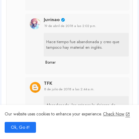
Juvinao
19 de abril de 2018 a las 2:02 p.m.
Hace tiempo fue abandonada y creo que
tampoco hay material en inglés.
Borrar
TFK
8 de julio de 2018 a las 2:44 a.m.
Abandonada, los gringos la dejaron de
traducir desde 2014 :'v
Our website uses cookies to enhance your experience.
Check Now
Borrar
add
Ok, Go it!
home
search
share
present_to_all