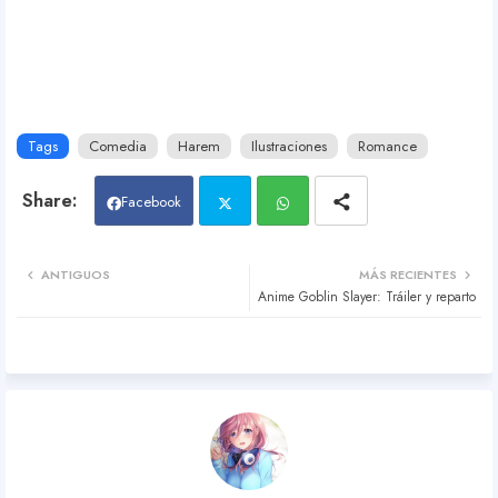
)
Tags
Comedia
Harem
Ilustraciones
Romance
Facebook
Twit
Wh
ANTIGUOS
MÁS RECIENTES
Anime Goblin Slayer: Tráiler y reparto
ter
atsa
pp