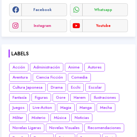
Facebook
Whatsapp
Instagram
Youtube
LABELS
Acción
Administración
Anime
Autores
Aventura
Ciencia Ficción
Comedia
Cultura Japonesa
Drama
Ecchi
Escolar
Fantasía
Figuras
Gore
Harem
Ilustraciones
Juegos
Live-Action
Magia
Manga
Mecha
Militar
Misterio
Música
Noticias
Novelas Ligeras
Novelas Visuales
Recomendaciones