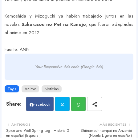
Kamoshida y Mizoguchi ya habían trabajado juntos en las
novelas
Sakurasou no Pet na Kanojo
, que fueron adaptadas
al anime en 2012.
Fuente: ANN
Your Responsive Ads code (Google Ads)
Tags
Anime
Noticias
Facebook
Twit
Wh
ANTIGUOS
MÁS RECIENTES
Spice and Wolf Spring Log I Historia 3
Shiinamachi-senpai no Anzenbi
ter
atsa
en español (Especial)
(Novela Ligera en español)