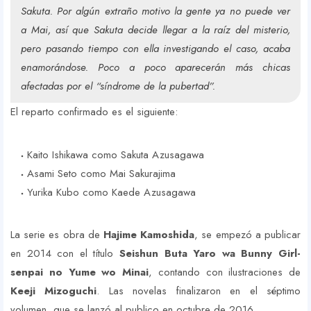
Sakuta. Por algún extraño motivo la gente ya no puede ver
a Mai, así que Sakuta decide llegar a la raíz del misterio,
pero pasando tiempo con ella investigando el caso, acaba
enamorándose. Poco a poco aparecerán más chicas
afectadas por el “síndrome de la pubertad”.
El reparto confirmado es el siguiente:
Kaito Ishikawa como Sakuta Azusagawa
Asami Seto como Mai Sakurajima
Yurika Kubo como Kaede Azusagawa
La serie es obra de
Hajime Kamoshida
, se empezó a publicar
en 2014 con el título
Seishun Buta Yaro wa Bunny Girl-
senpai no Yume wo Minai
, contando con ilustraciones de
Keeji Mizoguchi
. Las novelas finalizaron en el séptimo
volumen, que se lanzó al publico en octubre de 2016.