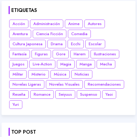
ETIQUETAS
Acción
Administración
Anime
Autores
Aventura
Ciencia Ficción
Comedia
Cultura Japonesa
Drama
Ecchi
Escolar
Fantasía
Figuras
Gore
Harem
Ilustraciones
Juegos
Live-Action
Magia
Manga
Mecha
Militar
Misterio
Música
Noticias
Novelas Ligeras
Novelas Visuales
Recomendaciones
Reseña
Romance
Seiyuus
Suspenso
Yaoi
Yuri
TOP POST