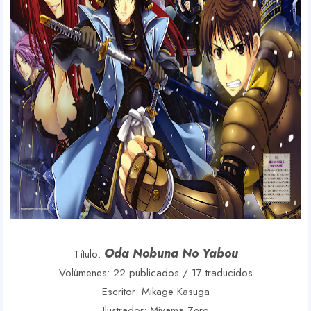
Oda Nobuna No Yabou
Título:
Volúmenes: 22 publicados / 17 traducidos
Escritor: Mikage Kasuga
Ilustrador: Miyama-Zero