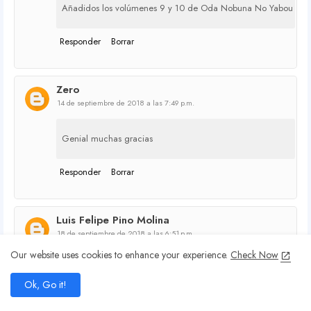
Añadidos los volúmenes 9 y 10 de Oda Nobuna No Yabou
Responder
Borrar
Zero
14 de septiembre de 2018 a las 7:49 p.m.
Genial muchas gracias
Responder
Borrar
Luis Felipe Pino Molina
18 de septiembre de 2018 a las 6:51 p.m.
Our website uses cookies to enhance your experience.
Check Now
MUCHISIMAS GRACIAS POR SU TRABAJO ME ENCANTA
add
LA HISTORIA Y LASTIMA QUE NO HUBIERA HABIDO UNA
Ok, Go it!
home
search
share
present_to_all
SEGUNDA TEMPORADA :D