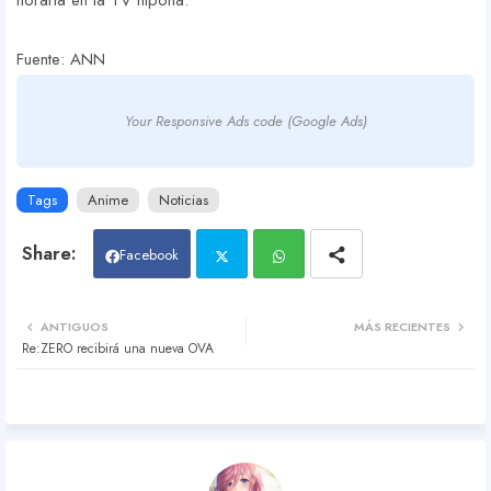
horaria en la TV nipona.
Fuente: ANN
Your Responsive Ads code (Google Ads)
Tags
Anime
Noticias
Facebook
Twit
Wh
ANTIGUOS
MÁS RECIENTES
Re:ZERO recibirá una nueva OVA
ter
atsa
pp