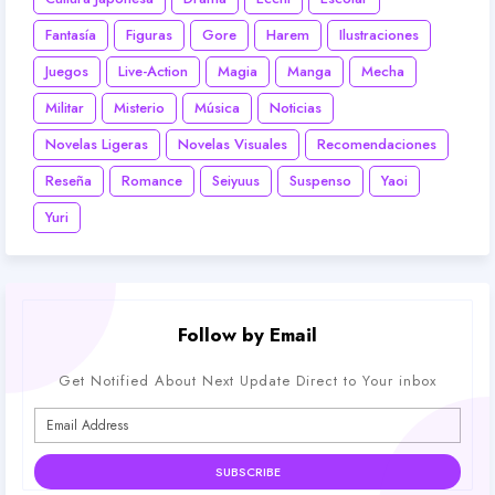
Fantasía
Figuras
Gore
Harem
Ilustraciones
Juegos
Live-Action
Magia
Manga
Mecha
Militar
Misterio
Música
Noticias
Novelas Ligeras
Novelas Visuales
Recomendaciones
Reseña
Romance
Seiyuus
Suspenso
Yaoi
Yuri
Follow by Email
Get Notified About Next Update Direct to Your inbox