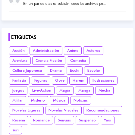
En un par de dias se subirán todos los archivos pe...
ETIQUETAS
Acción
Administración
Anime
Autores
Aventura
Ciencia Ficción
Comedia
Cultura Japonesa
Drama
Ecchi
Escolar
Fantasía
Figuras
Gore
Harem
Ilustraciones
Juegos
Live-Action
Magia
Manga
Mecha
Militar
Misterio
Música
Noticias
Novelas Ligeras
Novelas Visuales
Recomendaciones
Reseña
Romance
Seiyuus
Suspenso
Yaoi
Yuri