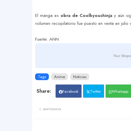
El manga es
obra de Coolkyoushinja
y aún sig
volumen recopilatorio fue puesto en venta en julio
Fuente: ANN
Your Respo
Tags
Anime
Noticias
Facebook
Twitter
Whatsapp
ANTIGUOS