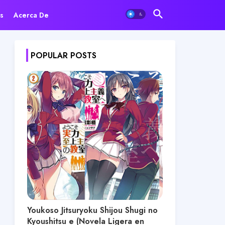
s
Acerca De
POPULAR POSTS
Youkoso Jitsuryoku Shijou Shugi no
Kyoushitsu e (Novela Ligera en