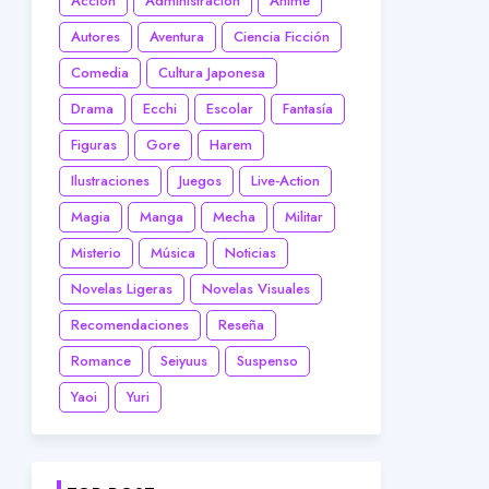
Acción
Administración
Anime
Autores
Aventura
Ciencia Ficción
Comedia
Cultura Japonesa
Drama
Ecchi
Escolar
Fantasía
Figuras
Gore
Harem
Ilustraciones
Juegos
Live-Action
Magia
Manga
Mecha
Militar
Misterio
Música
Noticias
Novelas Ligeras
Novelas Visuales
Recomendaciones
Reseña
Romance
Seiyuus
Suspenso
Yaoi
Yuri