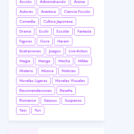
Acción
Administración
Anime
Autores
Aventura
Ciencia Ficción
Comedia
Cultura Japonesa
Drama
Ecchi
Escolar
Fantasía
Figuras
Gore
Harem
Ilustraciones
Juegos
Live-Action
Magia
Manga
Mecha
Militar
Misterio
Música
Noticias
Novelas Ligeras
Novelas Visuales
Recomendaciones
Reseña
Romance
Seiyuus
Suspenso
Yaoi
Yuri