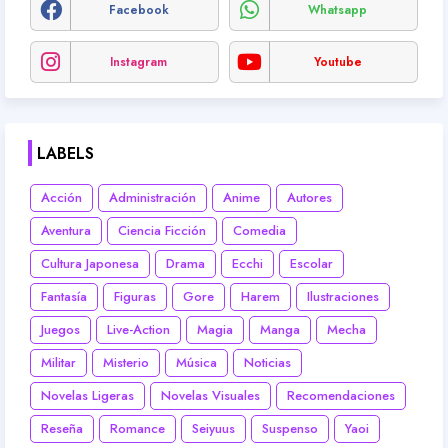
Facebook
Whatsapp
Instagram
Youtube
LABELS
Acción
Administración
Anime
Autores
Aventura
Ciencia Ficción
Comedia
Cultura Japonesa
Drama
Ecchi
Escolar
Fantasía
Figuras
Gore
Harem
Ilustraciones
Juegos
Live-Action
Magia
Manga
Mecha
Militar
Misterio
Música
Noticias
Novelas Ligeras
Novelas Visuales
Recomendaciones
Reseña
Romance
Seiyuus
Suspenso
Yaoi