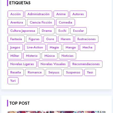
ETIQUETAS
Acción
Administración
Anime
Autores
Aventura
Ciencia Ficción
Comedia
Cultura Japonesa
Drama
Ecchi
Escolar
Fantasía
Figuras
Gore
Harem
Ilustraciones
Juegos
Live-Action
Magia
Manga
Mecha
Militar
Misterio
Música
Noticias
Novelas Ligeras
Novelas Visuales
Recomendaciones
Reseña
Romance
Seiyuus
Suspenso
Yaoi
Yuri
TOP POST