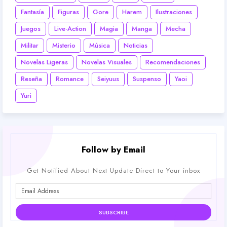
Fantasía
Figuras
Gore
Harem
Ilustraciones
Juegos
Live-Action
Magia
Manga
Mecha
Militar
Misterio
Música
Noticias
Novelas Ligeras
Novelas Visuales
Recomendaciones
Reseña
Romance
Seiyuus
Suspenso
Yaoi
Yuri
Follow by Email
Get Notified About Next Update Direct to Your inbox