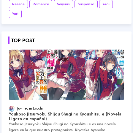
Reseña
Romance
Seiyuus
Suspenso
Yaoi
Yuri
TOP POST
Juvinao
Escolar
Youkoso Jitsuryoku Shijou Shugi no Kyoushitsu e (Novela
Ligera en español)
Youkoso Jitsuryoku Shijou Shugi no Kyoushitsu e es una novela
ligera en la que nuestro protagonista Kiyotaka Ayanoko…