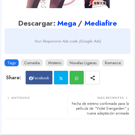
Descargar:
Mega
/
Mediafire
Your Responsive Ads code (Google Ads)
Tags
Comedia
Misterio
Novelas Ligeras
Romance
Facebook
Twit
Wh
ANTIGUOS
MÁS RECIENTES
Fecha de estreno confirmada para la
ter
atsa
película de ''Violet Evergarden'' y
nueva adaptación animada
pp