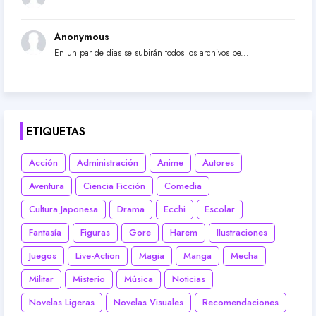
Anonymous
En un par de dias se subirán todos los archivos pe...
ETIQUETAS
Acción
Administración
Anime
Autores
Aventura
Ciencia Ficción
Comedia
Cultura Japonesa
Drama
Ecchi
Escolar
Fantasía
Figuras
Gore
Harem
Ilustraciones
Juegos
Live-Action
Magia
Manga
Mecha
Militar
Misterio
Música
Noticias
Novelas Ligeras
Novelas Visuales
Recomendaciones