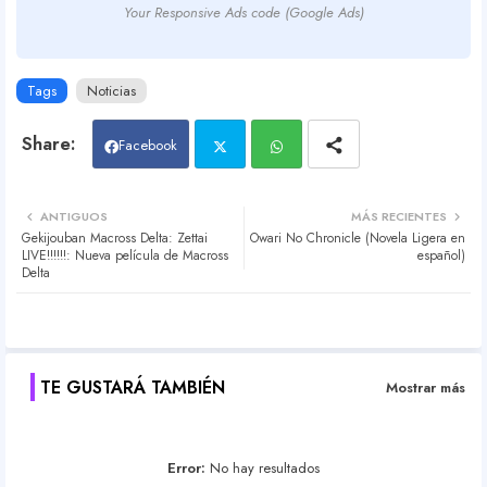
Your Responsive Ads code (Google Ads)
Tags
Noticias
Facebook
Twit
Wh
ANTIGUOS
MÁS RECIENTES
Gekijouban Macross Delta: Zettai
Owari No Chronicle (Novela Ligera en
ter
atsa
LIVE!!!!!!: Nueva película de Macross
español)
Delta
pp
TE GUSTARÁ TAMBIÉN
Mostrar más
Error:
No hay resultados