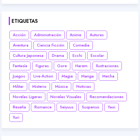
ETIQUETAS
Acción
Administración
Anime
Autores
Aventura
Ciencia Ficción
Comedia
Cultura Japonesa
Drama
Ecchi
Escolar
Fantasía
Figuras
Gore
Harem
Ilustraciones
Juegos
Live-Action
Magia
Manga
Mecha
Militar
Misterio
Música
Noticias
Novelas Ligeras
Novelas Visuales
Recomendaciones
Reseña
Romance
Seiyuus
Suspenso
Yaoi
Yuri