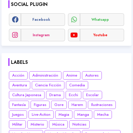
SOCIAL PLUGIN
Facebook
Whatsapp
Instagram
Youtube
LABELS
Acción
Administración
Anime
Autores
Aventura
Ciencia Ficción
Comedia
Cultura Japonesa
Drama
Ecchi
Escolar
Fantasía
Figuras
Gore
Harem
Ilustraciones
Juegos
Live-Action
Magia
Manga
Mecha
Militar
Misterio
Música
Noticias