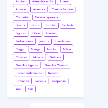
Acción
Administración
Anime
Autores
Aventura
Ciencia Ficción
Comedia
Cultura Japonesa
Drama
Ecchi
Escolar
Fantasía
Figuras
Gore
Harem
Ilustraciones
Juegos
Live-Action
Magia
Manga
Mecha
Militar
Misterio
Música
Noticias
Novelas Ligeras
Novelas Visuales
Recomendaciones
Reseña
Romance
Seiyuus
Suspenso
Yaoi
Yuri