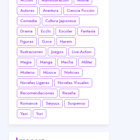
Acción
Administración
Anime
Autores
Aventura
Ciencia Ficción
Comedia
Cultura Japonesa
Drama
Ecchi
Escolar
Fantasía
Figuras
Gore
Harem
Ilustraciones
Juegos
Live-Action
Magia
Manga
Mecha
Militar
Misterio
Música
Noticias
Novelas Ligeras
Novelas Visuales
Recomendaciones
Reseña
Romance
Seiyuus
Suspenso
Yaoi
Yuri