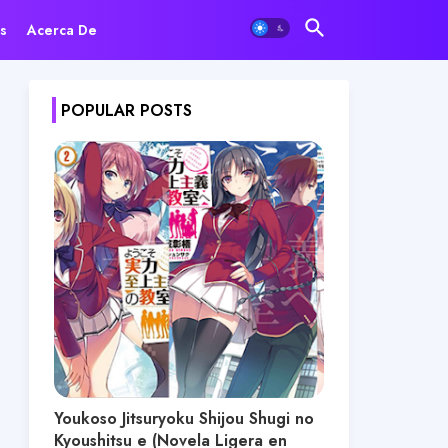
s
Acerca De
POPULAR POSTS
Youkoso Jitsuryoku Shijou Shugi no
Kyoushitsu e (Novela Ligera en