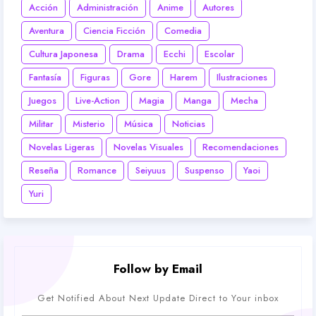
Acción
Administración
Anime
Autores
Aventura
Ciencia Ficción
Comedia
Cultura Japonesa
Drama
Ecchi
Escolar
Fantasía
Figuras
Gore
Harem
Ilustraciones
Juegos
Live-Action
Magia
Manga
Mecha
Militar
Misterio
Música
Noticias
Novelas Ligeras
Novelas Visuales
Recomendaciones
Reseña
Romance
Seiyuus
Suspenso
Yaoi
Yuri
Follow by Email
Get Notified About Next Update Direct to Your inbox