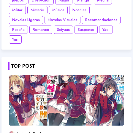
Juegos
Live-Action
Magia
Manga
Mecha
Militar
Misterio
Música
Noticias
Novelas Ligeras
Novelas Visuales
Recomendaciones
Reseña
Romance
Seiyuus
Suspenso
Yaoi
Yuri
TOP POST