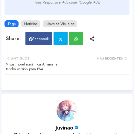
Your Responsive Ads code (Google Ads)
Tags
Noticias
Novelas Visuales
Facebook
Twit
Wh
ANTIGUOS
MÁS RECIENTES
Visual novel romántica Amamane
ter
atsa
tendrá versión para PS4
pp
Juvinao