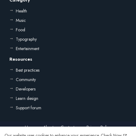
Health
Music
Food
Typography
Entertainment
Resources
Best practices
Community
Developers
Learn design
Support forum
Home
About
Contact us
Privacy Policy
Our website uses cookies to enhance your experience.
Check Now