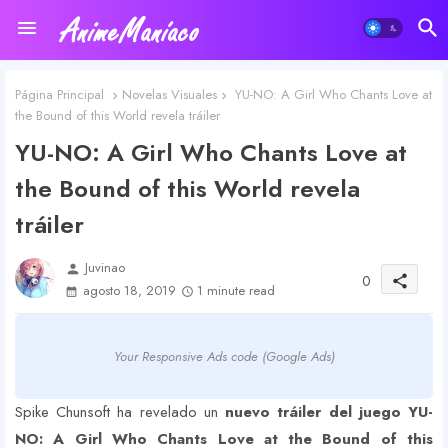
Página Principal
Novelas Visuales
YU-NO: A Girl Who Chants Love at
the Bound of this World revela tráiler
YU-NO: A Girl Who Chants Love at
the Bound of this World revela
tráiler
Juvinao
person
0
share
agosto 18, 2019
1 minute read
Your Responsive Ads code (Google Ads)
Spike Chunsoft ha revelado un
nuevo tráiler del juego YU-
NO: A Girl Who Chants Love at the Bound of this