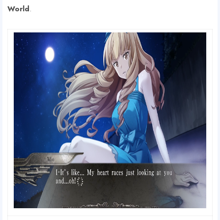
World
.