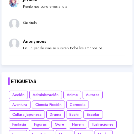
Pronto nos pondremos al dia
Sin título
Anonymous
En un par de dias se subirán todos los archivos pe...
ETIQUETAS
Acción
Administración
Anime
Autores
Aventura
Ciencia Ficción
Comedia
Cultura Japonesa
Drama
Ecchi
Escolar
Fantasía
Figuras
Gore
Harem
Ilustraciones