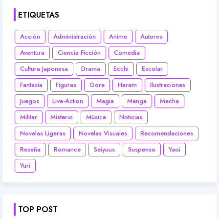
ETIQUETAS
Acción
Administración
Anime
Autores
Aventura
Ciencia Ficción
Comedia
Cultura Japonesa
Drama
Ecchi
Escolar
Fantasía
Figuras
Gore
Harem
Ilustraciones
Juegos
Live-Action
Magia
Manga
Mecha
Militar
Misterio
Música
Noticias
Novelas Ligeras
Novelas Visuales
Recomendaciones
Reseña
Romance
Seiyuus
Suspenso
Yaoi
Yuri
TOP POST