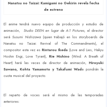
Nanatsu no Taizai: Kamigami no Gekirin revela fecha
de estreno
El anime tendrá nuevo equipo de producción y estudio de
animación,
Studio DEEN en lugar de A-1 Pictures,
el director
será
Susumi Nishizawa
(quien trabajó en los storyboards de
Nanatsu no Taizai: Revival of The Commandments), el
compositor esta vez es
Rintarou Ikeda
(Love and Lies, Hakyu
Hoshin Engi, Love Tyrant),
Rie Nishino
(Wind: A Breath of
Heart) hará las veces de director de animación,
Hiroyuki
Sawano, Kohta Yamamoto y Takafumi Wad
a pondrán la
cuota musical del proyecto.
El reparto de voces será el mismo de las temporadas
anteriores: