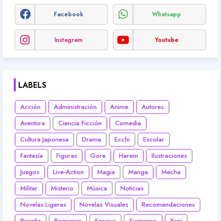
Facebook
Whatsapp
Instagram
Youtube
LABELS
Acción
Administración
Anime
Autores
Aventura
Ciencia Ficción
Comedia
Cultura Japonesa
Drama
Ecchi
Escolar
Fantasía
Figuras
Gore
Harem
Ilustraciones
Juegos
Live-Action
Magia
Manga
Mecha
Militar
Misterio
Música
Noticias
Novelas Ligeras
Novelas Visuales
Recomendaciones
Reseña
Romance
Seiyuus
Suspenso
Yaoi