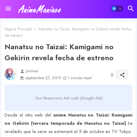
Página Principal
Nanatsu no Taizai: Kamigami no Gekirin revela fecha
de estreno
Nanatsu no Taizai: Kamigami no
Gekirin revela fecha de estreno
Juvinao
person
0
share
septiembre 27, 2019
1 minute read
Your Responsive Ads code (Google Ads)
Desde el sitio web del
anime Nanatsu no Taizai: Kamigami
no Gekirin (tercera temporada de Nanatsu no Taizai)
ha
revelado que la serie
se estrenará el 9 de octubre
en TV Tokyo.