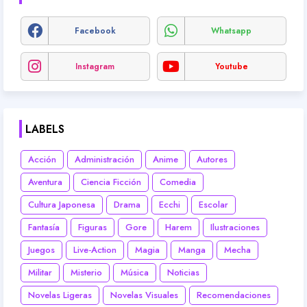
Facebook
Whatsapp
Instagram
Youtube
LABELS
Acción
Administración
Anime
Autores
Aventura
Ciencia Ficción
Comedia
Cultura Japonesa
Drama
Ecchi
Escolar
Fantasía
Figuras
Gore
Harem
Ilustraciones
Juegos
Live-Action
Magia
Manga
Mecha
Militar
Misterio
Música
Noticias
Novelas Ligeras
Novelas Visuales
Recomendaciones