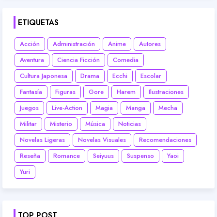
ETIQUETAS
Acción
Administración
Anime
Autores
Aventura
Ciencia Ficción
Comedia
Cultura Japonesa
Drama
Ecchi
Escolar
Fantasía
Figuras
Gore
Harem
Ilustraciones
Juegos
Live-Action
Magia
Manga
Mecha
Militar
Misterio
Música
Noticias
Novelas Ligeras
Novelas Visuales
Recomendaciones
Reseña
Romance
Seiyuus
Suspenso
Yaoi
Yuri
TOP POST