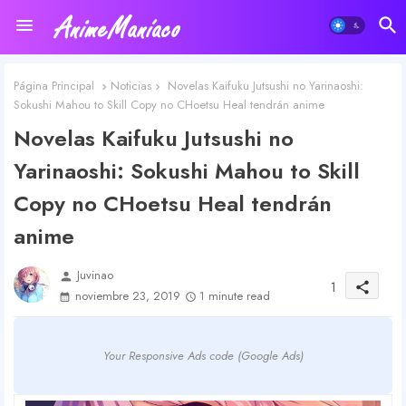
Página Principal
Noticias
Novelas Kaifuku Jutsushi no Yarinaoshi:
Sokushi Mahou to Skill Copy no CHoetsu Heal tendrán anime
Novelas Kaifuku Jutsushi no
Yarinaoshi: Sokushi Mahou to Skill
Copy no CHoetsu Heal tendrán
anime
Juvinao
person
1
share
noviembre 23, 2019
1 minute read
Your Responsive Ads code (Google Ads)