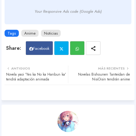
Your Responsive Ads code (Google Ads)
Tags
Anime
Noticias
Facebook
Twit
Wh
ANTIGUOS
MÁS RECIENTES
Novela yaoi 'Yes ka No ka Hanbun ka'
Novelas Bishounen Tanteidan de
ter
atsa
tendrá adaptación animada
NisiOisin tendrán anime
pp