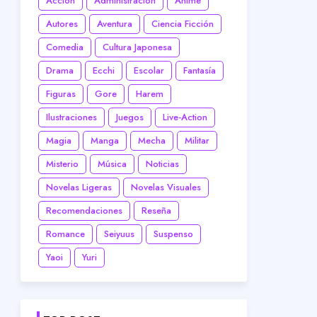
Acción
Administración
Anime
Autores
Aventura
Ciencia Ficción
Comedia
Cultura Japonesa
Drama
Ecchi
Escolar
Fantasía
Figuras
Gore
Harem
Ilustraciones
Juegos
Live-Action
Magia
Manga
Mecha
Militar
Misterio
Música
Noticias
Novelas Ligeras
Novelas Visuales
Recomendaciones
Reseña
Romance
Seiyuus
Suspenso
Yaoi
Yuri