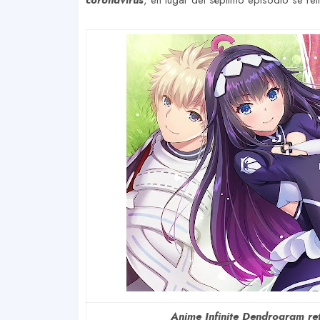
coronavirus
, en lugar del séptimo episodio se ret
Anime Infinite Dendrogram ret