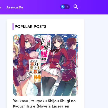
s
Acerca De
POPULAR POSTS
Youkoso Jitsuryoku Shijou Shugi no
Kyoushitsu e (Novela Ligera en