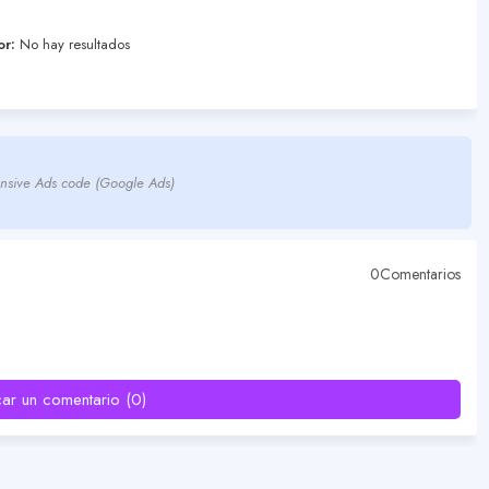
or:
No hay resultados
nsive Ads code (Google Ads)
0Comentarios
car un comentario (0)