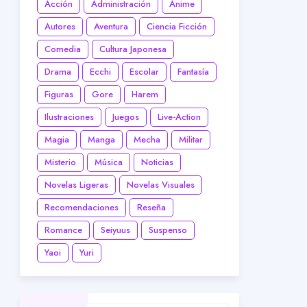
Acción
Administración
Anime
Autores
Aventura
Ciencia Ficción
Comedia
Cultura Japonesa
Drama
Ecchi
Escolar
Fantasía
Figuras
Gore
Harem
Ilustraciones
Juegos
Live-Action
Magia
Manga
Mecha
Militar
Misterio
Música
Noticias
Novelas Ligeras
Novelas Visuales
Recomendaciones
Reseña
Romance
Seiyuus
Suspenso
Yaoi
Yuri