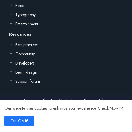
Food
Typography
Entertainment
Resources
Best practices
Community
Developers
Learn design
Support forum
Home
About
Contact us
Privacy Policy
Our website uses cookies to enhance your experience.
Check Now
All Right Reserved Copyright ©
add
Ok, Go it!
home
search
share
present_to_all