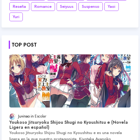
Reseña
Romance
Seiyuus
Suspenso
Yaoi
Yuri
TOP POST
Juvinao
Escolar
Youkoso Jitsuryoku Shijou Shugi no Kyoushitsu e (Novela
Ligera en español)
Youkoso Jitsuryoku Shijou Shugi no Kyoushitsu e es una novela
ligera en la que nuestro protagonista Kiyotaka Ayanoko…