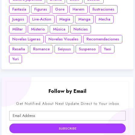
Fantasía
Figuras
Gore
Harem
Ilustraciones
Juegos
Live-Action
Magia
Manga
Mecha
Militar
Misterio
Música
Noticias
Novelas Ligeras
Novelas Visuales
Recomendaciones
Reseña
Romance
Seiyuus
Suspenso
Yaoi
Yuri
Follow by Email
Get Notified About Next Update Direct to Your inbox