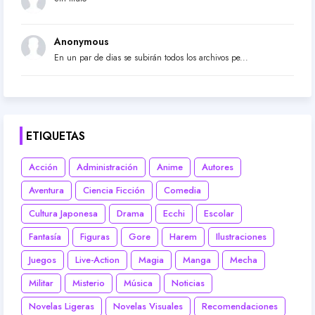
Anonymous
En un par de dias se subirán todos los archivos pe...
ETIQUETAS
Acción
Administración
Anime
Autores
Aventura
Ciencia Ficción
Comedia
Cultura Japonesa
Drama
Ecchi
Escolar
Fantasía
Figuras
Gore
Harem
Ilustraciones
Juegos
Live-Action
Magia
Manga
Mecha
Militar
Misterio
Música
Noticias
Novelas Ligeras
Novelas Visuales
Recomendaciones