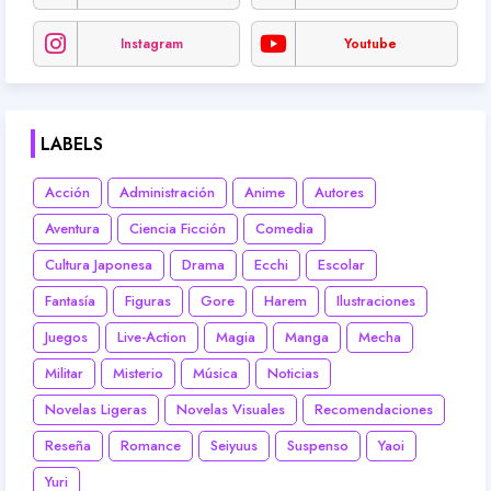
Instagram
Youtube
LABELS
Acción
Administración
Anime
Autores
Aventura
Ciencia Ficción
Comedia
Cultura Japonesa
Drama
Ecchi
Escolar
Fantasía
Figuras
Gore
Harem
Ilustraciones
Juegos
Live-Action
Magia
Manga
Mecha
Militar
Misterio
Música
Noticias
Novelas Ligeras
Novelas Visuales
Recomendaciones
Reseña
Romance
Seiyuus
Suspenso
Yaoi
Yuri