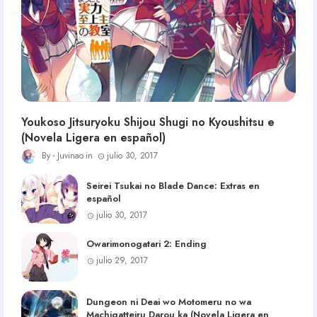
Youkoso Jitsuryoku Shijou Shugi no Kyoushitsu e
(Novela Ligera en español)
Juvinao
julio 30, 2017
Seirei Tsukai no Blade Dance: Extras en
español
julio 30, 2017
Owarimonogatari 2: Ending
julio 29, 2017
Dungeon ni Deai wo Motomeru no wa
Machigatteiru Darou ka (Novela Ligera en