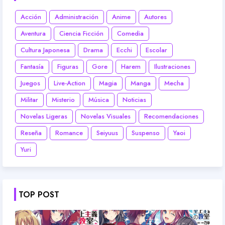
Acción
Administración
Anime
Autores
Aventura
Ciencia Ficción
Comedia
Cultura Japonesa
Drama
Ecchi
Escolar
Fantasía
Figuras
Gore
Harem
Ilustraciones
Juegos
Live-Action
Magia
Manga
Mecha
Militar
Misterio
Música
Noticias
Novelas Ligeras
Novelas Visuales
Recomendaciones
Reseña
Romance
Seiyuus
Suspenso
Yaoi
Yuri
TOP POST