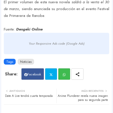
El primer volumen de esta nueva novela
saldrá a la venta el 30
de marzo
, siendo anunciada su producción en el evento Festival
de Primavera de Ranobe.
Fuente:
Dengeki Online
Your Responsive Ads code (Google Ads)
Tags
Noticias
Facebook
Twit
Wh
ANTIGUOS
MÁS RECIENTES
Date A Live tendrá cuarta temporada
Anime Plunderer revela nueva imagen
ter
atsa
para su segunda parte
pp