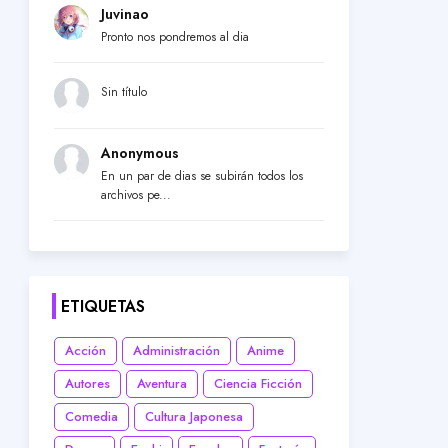
Juvinao
Pronto nos pondremos al dia
Sin título
Anonymous
En un par de dias se subirán todos los
archivos pe...
ETIQUETAS
Acción
Administración
Anime
Autores
Aventura
Ciencia Ficción
Comedia
Cultura Japonesa