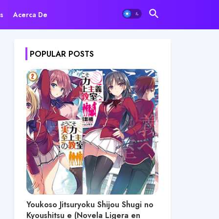
s
Acerca De
POPULAR POSTS
Youkoso Jitsuryoku Shijou Shugi no
Kyoushitsu e (Novela Ligera en