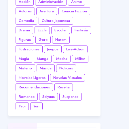
Acción
Administración
Anime
Autores
Aventura
Ciencia Ficción
Comedia
Cultura Japonesa
Drama
Ecchi
Escolar
Fantasía
Figuras
Gore
Harem
Ilustraciones
Juegos
Live-Action
Magia
Manga
Mecha
Militar
Misterio
Música
Noticias
Novelas Ligeras
Novelas Visuales
Recomendaciones
Reseña
Romance
Seiyuus
Suspenso
Yaoi
Yuri