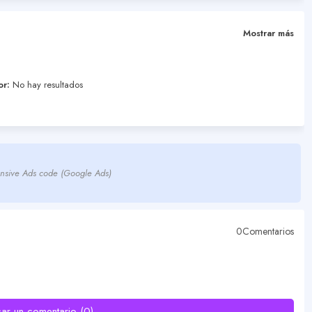
Mostrar más
or:
No hay resultados
nsive Ads code (Google Ads)
0Comentarios
car un comentario (0)