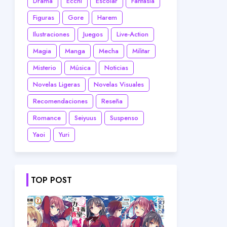
Drama
Ecchi
Escolar
Fantasía
Figuras
Gore
Harem
Ilustraciones
Juegos
Live-Action
Magia
Manga
Mecha
Militar
Misterio
Música
Noticias
Novelas Ligeras
Novelas Visuales
Recomendaciones
Reseña
Romance
Seiyuus
Suspenso
Yaoi
Yuri
TOP POST