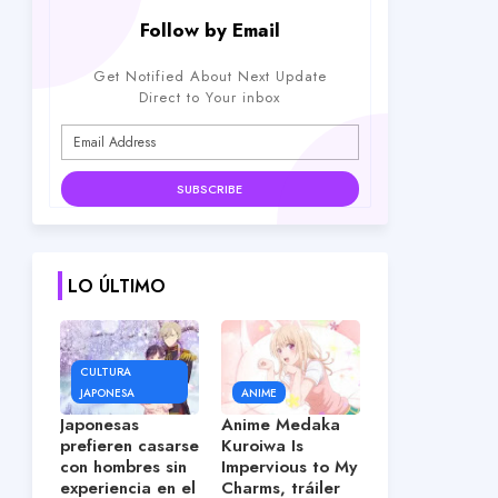
Follow by Email
Get Notified About Next Update
Direct to Your inbox
LO ÚLTIMO
CULTURA
JAPONESA
ANIME
Japonesas
Anime Medaka
prefieren casarse
Kuroiwa Is
con hombres sin
Impervious to My
experiencia en el
Charms, tráiler