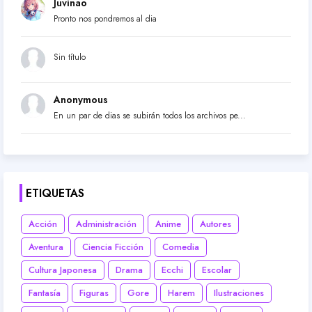
Juvinao
Pronto nos pondremos al dia
Sin título
Anonymous
En un par de dias se subirán todos los archivos pe...
ETIQUETAS
Acción
Administración
Anime
Autores
Aventura
Ciencia Ficción
Comedia
Cultura Japonesa
Drama
Ecchi
Escolar
Fantasía
Figuras
Gore
Harem
Ilustraciones