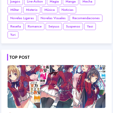
Juegos
Live-Action
Magia
Manga
Mecha
Militar
Misterio
Música
Noticias
Novelas Ligeras
Novelas Visuales
Recomendaciones
Reseña
Romance
Seiyuus
Suspenso
Yaoi
Yuri
TOP POST