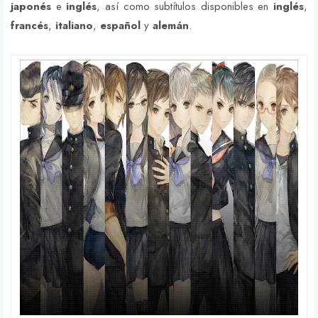
japonés
e
inglés
, así como subtítulos disponibles en
inglés
,
francés
,
italiano
,
español
y
alemán
.