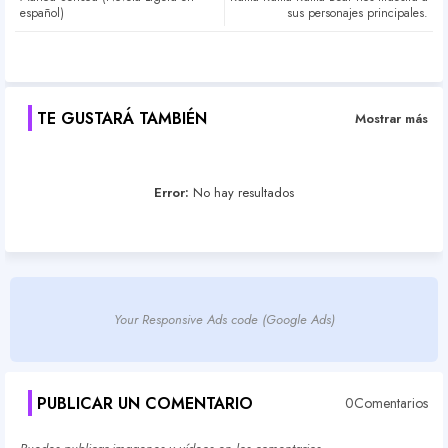
ter
atsa
español)
sus personajes principales.
pp
TE GUSTARÁ TAMBIÉN
Mostrar más
Error:
No hay resultados
Your Responsive Ads code (Google Ads)
PUBLICAR UN COMENTARIO
0Comentarios