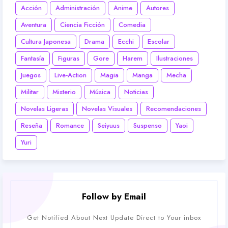
Acción
Administración
Anime
Autores
Aventura
Ciencia Ficción
Comedia
Cultura Japonesa
Drama
Ecchi
Escolar
Fantasía
Figuras
Gore
Harem
Ilustraciones
Juegos
Live-Action
Magia
Manga
Mecha
Militar
Misterio
Música
Noticias
Novelas Ligeras
Novelas Visuales
Recomendaciones
Reseña
Romance
Seiyuus
Suspenso
Yaoi
Yuri
Follow by Email
Get Notified About Next Update Direct to Your inbox