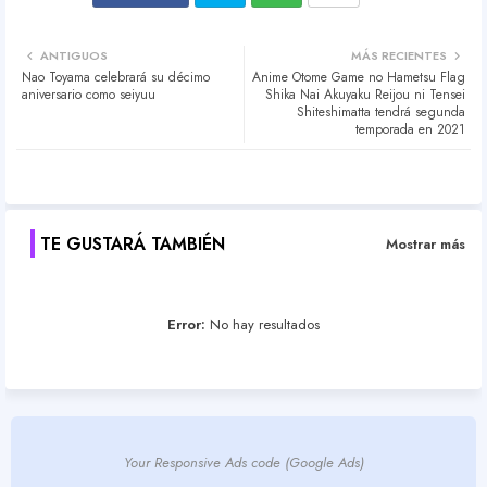
Twit
Wh
ANTIGUOS
MÁS RECIENTES
Nao Toyama celebrará su décimo
Anime Otome Game no Hametsu Flag
ter
atsa
aniversario como seiyuu
Shika Nai Akuyaku Reijou ni Tensei
Shiteshimatta tendrá segunda
temporada en 2021
pp
TE GUSTARÁ TAMBIÉN
Mostrar más
Error:
No hay resultados
Your Responsive Ads code (Google Ads)