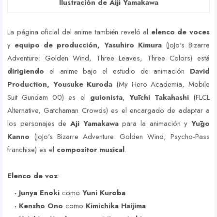
Ilustración de Aiji Yamakawa
La página oficial del anime también reveló al
elenco de voces
y
equipo de producción,
Yasuhiro Kimura
(JoJo's Bizarre
Adventure: Golden Wind, Three Leaves, Three Colors) está
dirigiendo
el anime bajo el estudio de animación
David
Production,
Yousuke Kuroda
(My Hero Academia, Mobile
Suit Gundam 00) es el
guionista
,
Yūichi Takahashi
(FLCL
Alternative, Gatchaman Crowds) es el encargado de adaptar a
los personajes de
Aji Yamakawa
para la animación y
Yūgo
Kanno
(JoJo's Bizarre Adventure: Golden Wind, Psycho-Pass
franchise) es el
compositor musical
.
Elenco de voz
:
Junya Enoki
como
Yuni Kuroba
Kensho Ono
como
Kimichika Haijima