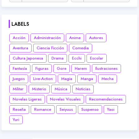
LABELS
Acción
Administración
Anime
Autores
Aventura
Ciencia Ficción
Comedia
Cultura Japonesa
Drama
Ecchi
Escolar
Fantasía
Figuras
Gore
Harem
Ilustraciones
Juegos
Live-Action
Magia
Manga
Mecha
Militar
Misterio
Música
Noticias
Novelas Ligeras
Novelas Visuales
Recomendaciones
Reseña
Romance
Seiyuus
Suspenso
Yaoi
Yuri