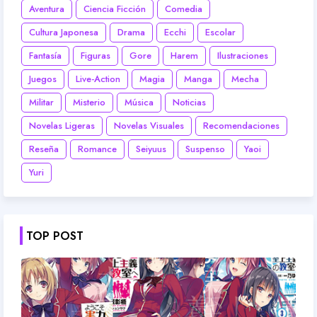
Aventura
Ciencia Ficción
Comedia
Cultura Japonesa
Drama
Ecchi
Escolar
Fantasía
Figuras
Gore
Harem
Ilustraciones
Juegos
Live-Action
Magia
Manga
Mecha
Militar
Misterio
Música
Noticias
Novelas Ligeras
Novelas Visuales
Recomendaciones
Reseña
Romance
Seiyuus
Suspenso
Yaoi
Yuri
TOP POST