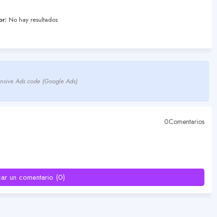
or:
No hay resultados
nsive Ads code (Google Ads)
0Comentarios
car un comentario (0)