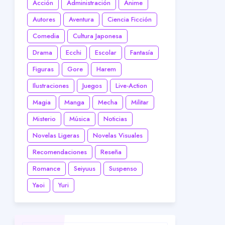
Acción
Administración
Anime
Autores
Aventura
Ciencia Ficción
Comedia
Cultura Japonesa
Drama
Ecchi
Escolar
Fantasía
Figuras
Gore
Harem
Ilustraciones
Juegos
Live-Action
Magia
Manga
Mecha
Militar
Misterio
Música
Noticias
Novelas Ligeras
Novelas Visuales
Recomendaciones
Reseña
Romance
Seiyuus
Suspenso
Yaoi
Yuri