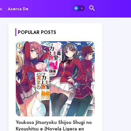
s
Acerca De
POPULAR POSTS
Youkoso Jitsuryoku Shijou Shugi no
Kyoushitsu e (Novela Ligera en