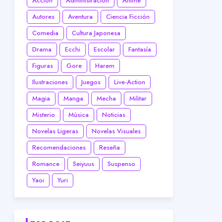
Acción
Administración
Anime
Autores
Aventura
Ciencia Ficción
Comedia
Cultura Japonesa
Drama
Ecchi
Escolar
Fantasía
Figuras
Gore
Harem
Ilustraciones
Juegos
Live-Action
Magia
Manga
Mecha
Militar
Misterio
Música
Noticias
Novelas Ligeras
Novelas Visuales
Recomendaciones
Reseña
Romance
Seiyuus
Suspenso
Yaoi
Yuri