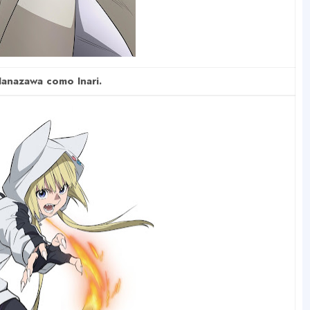
anazawa como Inari.