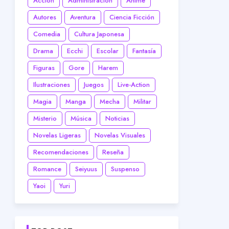
Acción
Administración
Anime
Autores
Aventura
Ciencia Ficción
Comedia
Cultura Japonesa
Drama
Ecchi
Escolar
Fantasía
Figuras
Gore
Harem
Ilustraciones
Juegos
Live-Action
Magia
Manga
Mecha
Militar
Misterio
Música
Noticias
Novelas Ligeras
Novelas Visuales
Recomendaciones
Reseña
Romance
Seiyuus
Suspenso
Yaoi
Yuri