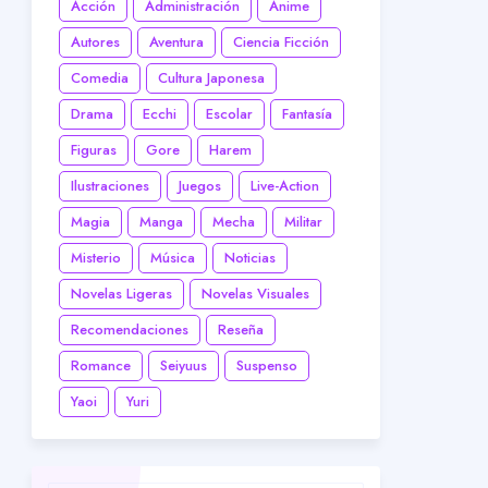
Acción
Administración
Anime
Autores
Aventura
Ciencia Ficción
Comedia
Cultura Japonesa
Drama
Ecchi
Escolar
Fantasía
Figuras
Gore
Harem
Ilustraciones
Juegos
Live-Action
Magia
Manga
Mecha
Militar
Misterio
Música
Noticias
Novelas Ligeras
Novelas Visuales
Recomendaciones
Reseña
Romance
Seiyuus
Suspenso
Yaoi
Yuri