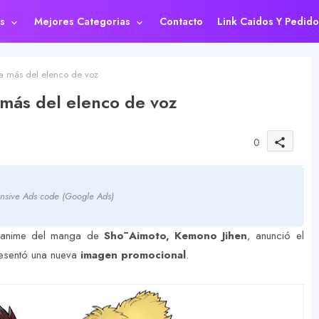
s
Mejores Categorias
Contacto
Link Caidos Y Pedido
 más del elenco de voz
más del elenco de voz
0
share
nsive Ads code (Google Ads)
l anime del manga de
Shō Aimoto, Kemono Jihen
, anunció el
esentó una nueva
imagen promocional
.