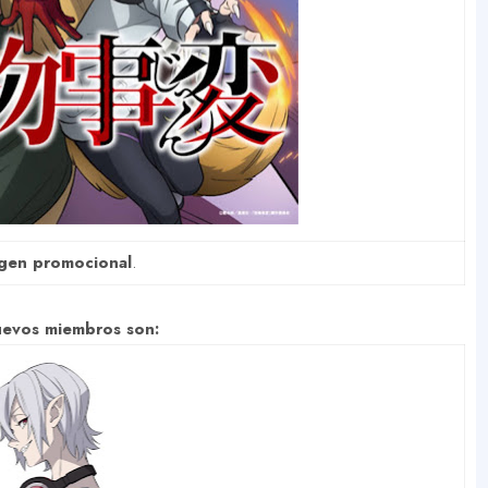
gen promocional
.
uevos miembros son: