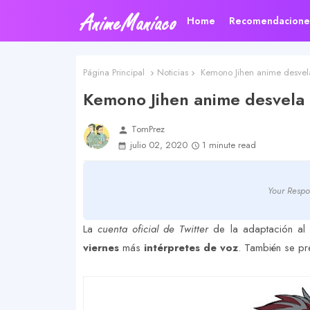
Home
Recomendacione
Página Principal
Noticias
Kemono Jihen anime desvela
Kemono Jihen anime desvela 
TomPrez
person
julio 02, 2020
1 minute read
Your Respo
La
cuenta oficial de Twitter
de la adaptación a
viernes
más
intérpretes de voz
. También se pr