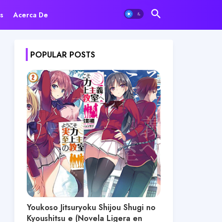
s
Acerca De
POPULAR POSTS
Youkoso Jitsuryoku Shijou Shugi no
Kyoushitsu e (Novela Ligera en