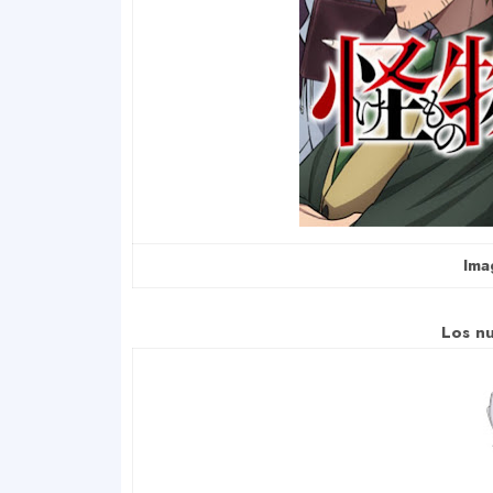
Ima
Los n