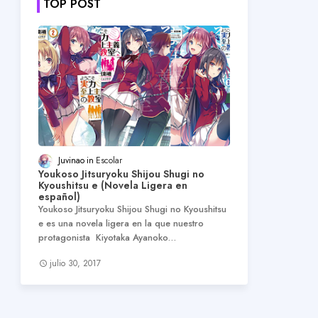
TOP POST
Juvinao
Escolar
Youkoso Jitsuryoku Shijou Shugi no
Kyoushitsu e (Novela Ligera en
español)
Youkoso Jitsuryoku Shijou Shugi no Kyoushitsu
e es una novela ligera en la que nuestro
protagonista Kiyotaka Ayanoko…
julio 30, 2017