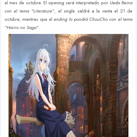
el mes de octubre. El opening será interpretado por
Ueda Reina
con el tema "Literature"
, el single saldrá a la venta el 21 de
octubre, mientras que el
ending lo pondrá ChouCho con el tema
"Haiiro no Saga"
.