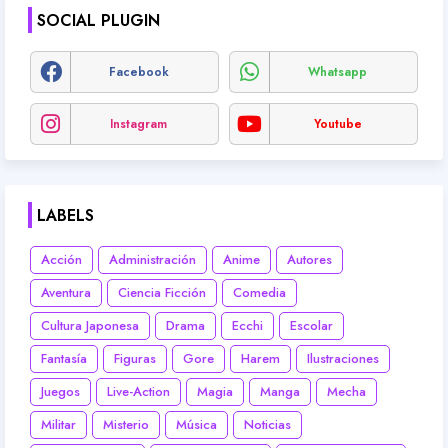
SOCIAL PLUGIN
Facebook
Whatsapp
Instagram
Youtube
LABELS
Acción
Administración
Anime
Autores
Aventura
Ciencia Ficción
Comedia
Cultura Japonesa
Drama
Ecchi
Escolar
Fantasía
Figuras
Gore
Harem
Ilustraciones
Juegos
Live-Action
Magia
Manga
Mecha
Militar
Misterio
Música
Noticias