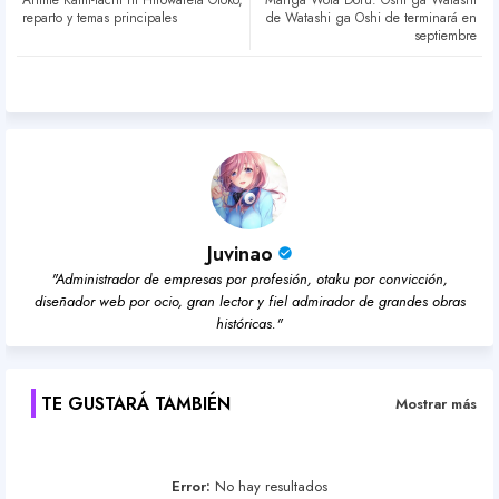
Anime Kami-tachi ni Hirowareta Otoko,
Manga Wota Doru: Oshi ga Watashi
ter
atsa
reparto y temas principales
de Watashi ga Oshi de terminará en
septiembre
pp
Juvinao
"Administrador de empresas por profesión, otaku por convicción,
diseñador web por ocio, gran lector y fiel admirador de grandes obras
históricas."
TE GUSTARÁ TAMBIÉN
Mostrar más
Error:
No hay resultados