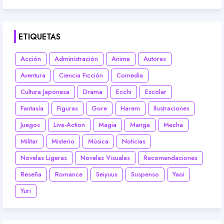
ETIQUETAS
Acción
Administración
Anime
Autores
Aventura
Ciencia Ficción
Comedia
Cultura Japonesa
Drama
Ecchi
Escolar
Fantasía
Figuras
Gore
Harem
Ilustraciones
Juegos
Live-Action
Magia
Manga
Mecha
Militar
Misterio
Música
Noticias
Novelas Ligeras
Novelas Visuales
Recomendaciones
Reseña
Romance
Seiyuus
Suspenso
Yaoi
Yuri