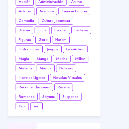
Acción
Administración
Anime
Autores
Aventura
Ciencia Ficción
Comedia
Cultura Japonesa
Drama
Ecchi
Escolar
Fantasía
Figuras
Gore
Harem
Ilustraciones
Juegos
Live-Action
Magia
Manga
Mecha
Militar
Misterio
Música
Noticias
Novelas Ligeras
Novelas Visuales
Recomendaciones
Reseña
Romance
Seiyuus
Suspenso
Yaoi
Yuri