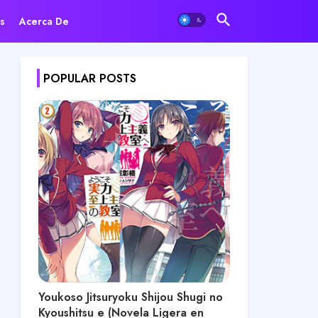
s
Acerca De
POPULAR POSTS
Youkoso Jitsuryoku Shijou Shugi no
Kyoushitsu e (Novela Ligera en