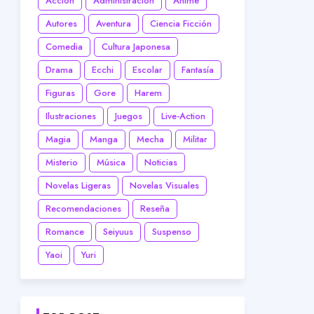
Acción
Administración
Anime
Autores
Aventura
Ciencia Ficción
Comedia
Cultura Japonesa
Drama
Ecchi
Escolar
Fantasía
Figuras
Gore
Harem
Ilustraciones
Juegos
Live-Action
Magia
Manga
Mecha
Militar
Misterio
Música
Noticias
Novelas Ligeras
Novelas Visuales
Recomendaciones
Reseña
Romance
Seiyuus
Suspenso
Yaoi
Yuri