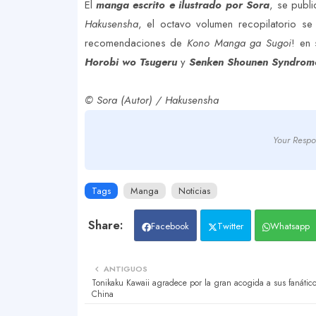
El
manga escrito e ilustrado por Sora
, se publ
Hakusensha
, el octavo volumen recopilatorio s
recomendaciones de
Kono Manga ga Sugoi
! en
Horobi wo Tsugeru
y
Senken Shounen Syndrome
© Sora (Autor) / Hakusensha
Your Respo
Tags
Manga
Noticias
Facebook
Twitter
Whatsapp
ANTIGUOS
Tonikaku Kawaii agradece por la gran acogida a sus fanátic
China