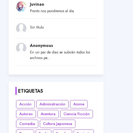
Juvinao
Pronto nos pondremos al dia
Sin título
Anonymous
En un par de dias se subirán todos los
archivos pe...
ETIQUETAS
Acción
Administración
Anime
Autores
Aventura
Ciencia Ficción
Comedia
Cultura Japonesa