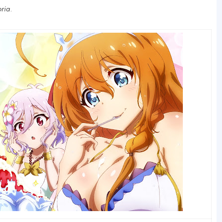
ria
.