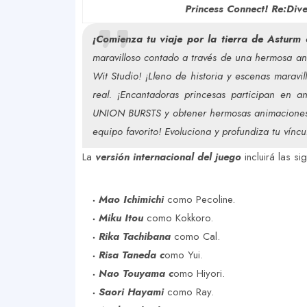
Princess Connect! Re:Div
¡Comienza tu viaje por la tierra de Asturm 
maravilloso contado a través de una hermosa an
Wit Studio! ¡Lleno de historia y escenas maravi
real. ¡Encantadoras princesas participan en a
UNION BURSTS y obtener hermosas animaciones! 
equipo favorito! Evoluciona y profundiza tu víncu
La
versión internacional del juego
incluirá las si
Mao Ichimichi
como Pecoline.
Miku Itou
como Kokkoro.
Rika Tachibana
como Cal.
Risa Taneda c
omo Yui.
Nao Touyama c
omo Hiyori.
Saori Hayami
como Ray.