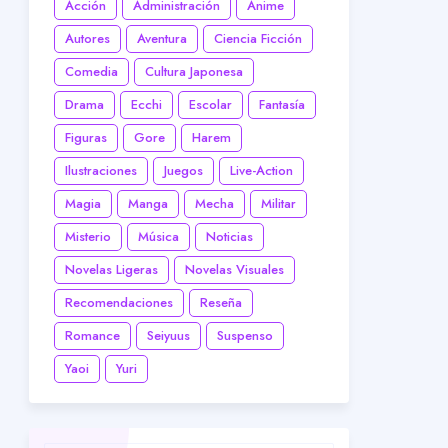
Acción
Administración
Anime
Autores
Aventura
Ciencia Ficción
Comedia
Cultura Japonesa
Drama
Ecchi
Escolar
Fantasía
Figuras
Gore
Harem
Ilustraciones
Juegos
Live-Action
Magia
Manga
Mecha
Militar
Misterio
Música
Noticias
Novelas Ligeras
Novelas Visuales
Recomendaciones
Reseña
Romance
Seiyuus
Suspenso
Yaoi
Yuri