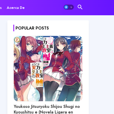
s
Acerca De
POPULAR POSTS
Youkoso Jitsuryoku Shijou Shugi no
Kyoushitsu e (Novela Ligera en