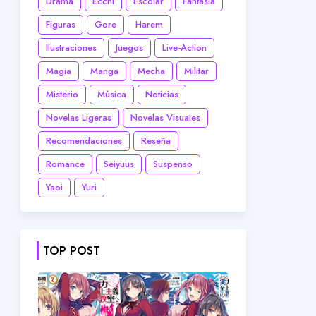
Drama
Ecchi
Escolar
Fantasía
Figuras
Gore
Harem
Ilustraciones
Juegos
Live-Action
Magia
Manga
Mecha
Militar
Misterio
Música
Noticias
Novelas Ligeras
Novelas Visuales
Recomendaciones
Reseña
Romance
Seiyuus
Suspenso
Yaoi
Yuri
TOP POST