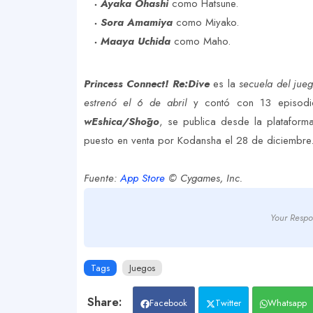
Ayaka Ohashi
como Hatsune.
Sora Amamiya
como Miyako.
Maaya Uchida
como Maho.
Princess Connect! Re:Dive
es la
secuela del jueg
estrenó el 6 de abril
y contó con 13 episod
wEshica/Shōgo
, se publica desde la plataform
puesto en venta por Kodansha el 28 de diciembre
Fuente:
App Store
© Cygames, Inc.
Your Respo
Tags
Juegos
Facebook
Twitter
Whatsapp