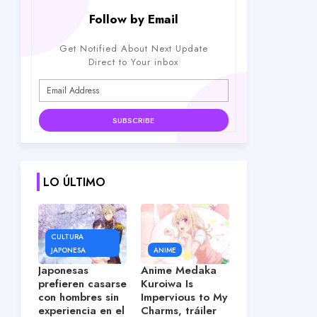
Follow by Email
Get Notified About Next Update
Direct to Your inbox
LO ÚLTIMO
CULTURA
JAPONESA
ANIME
Japonesas
Anime Medaka
prefieren casarse
Kuroiwa Is
con hombres sin
Impervious to My
experiencia en el
Charms, tráiler