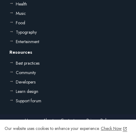
Health
Music
Food
Typography
Entertainment
Resources
Best practices
Community
Developers
Learn design
Support forum
Home
About
Contact us
Privacy Policy
Our website uses cookies to enhance your experience.
Check Now
All Right Reserved Copyright ©