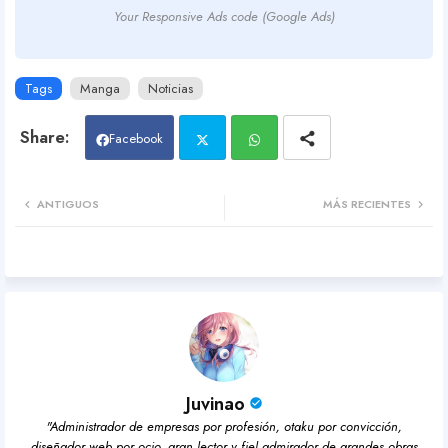
Your Responsive Ads code (Google Ads)
Tags
Manga
Noticias
Facebook
Twit
Wh
ANTIGUOS
MÁS RECIENTES
ter
atsa
pp
Juvinao
"Administrador de empresas por profesión, otaku por convicción,
diseñador web por ocio, gran lector y fiel admirador de grandes obras