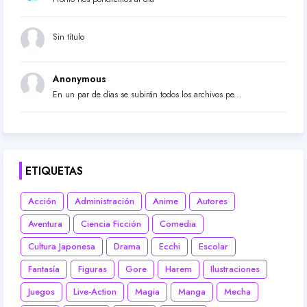
Sin título
Anonymous
En un par de dias se subirán todos los archivos pe...
ETIQUETAS
Acción
Administración
Anime
Autores
Aventura
Ciencia Ficción
Comedia
Cultura Japonesa
Drama
Ecchi
Escolar
Fantasía
Figuras
Gore
Harem
Ilustraciones
Juegos
Live-Action
Magia
Manga
Mecha