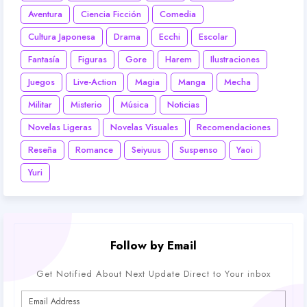
Aventura
Ciencia Ficción
Comedia
Cultura Japonesa
Drama
Ecchi
Escolar
Fantasía
Figuras
Gore
Harem
Ilustraciones
Juegos
Live-Action
Magia
Manga
Mecha
Militar
Misterio
Música
Noticias
Novelas Ligeras
Novelas Visuales
Recomendaciones
Reseña
Romance
Seiyuus
Suspenso
Yaoi
Yuri
Follow by Email
Get Notified About Next Update Direct to Your inbox