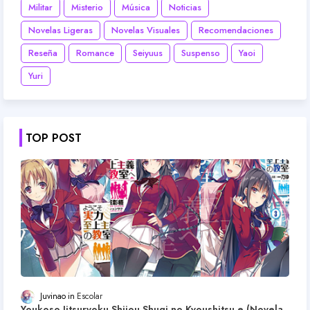
Militar
Misterio
Música
Noticias
Novelas Ligeras
Novelas Visuales
Recomendaciones
Reseña
Romance
Seiyuus
Suspenso
Yaoi
Yuri
TOP POST
Juvinao
Escolar
Youkoso Jitsuryoku Shijou Shugi no Kyoushitsu e (Novela