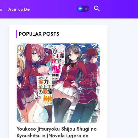
s
Acerca De
POPULAR POSTS
Youkoso Jitsuryoku Shijou Shugi no
Kyoushitsu e (Novela Ligera en