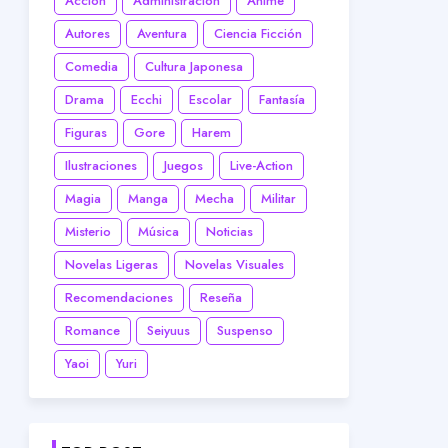
Acción
Administración
Anime
Autores
Aventura
Ciencia Ficción
Comedia
Cultura Japonesa
Drama
Ecchi
Escolar
Fantasía
Figuras
Gore
Harem
Ilustraciones
Juegos
Live-Action
Magia
Manga
Mecha
Militar
Misterio
Música
Noticias
Novelas Ligeras
Novelas Visuales
Recomendaciones
Reseña
Romance
Seiyuus
Suspenso
Yaoi
Yuri