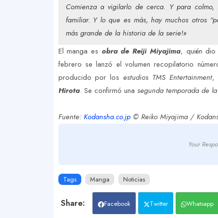
Comienza a vigilarlo de cerca. Y para colmo,
familiar. Y lo que es más, hay muchos otros “
más grande de la historia de la serie!»
El manga es
obra de Reiji Miyajima
, quién dio
febrero se lanzó el volumen recopilatorio núme
producido por los
estudios TMS Entertainment
,
Hirota
. Se confirmó una
segunda temporada de la 
Fuente:
Kodansha.co.jp
© Reiko Miyajima / Kodan
Your Respo
Tags
Manga
Noticias
Facebook
Twitter
Whatsapp