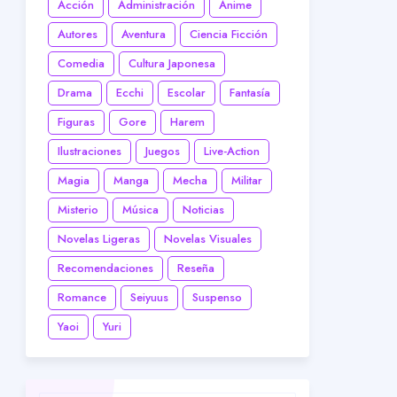
Acción
Administración
Anime
Autores
Aventura
Ciencia Ficción
Comedia
Cultura Japonesa
Drama
Ecchi
Escolar
Fantasía
Figuras
Gore
Harem
Ilustraciones
Juegos
Live-Action
Magia
Manga
Mecha
Militar
Misterio
Música
Noticias
Novelas Ligeras
Novelas Visuales
Recomendaciones
Reseña
Romance
Seiyuus
Suspenso
Yaoi
Yuri