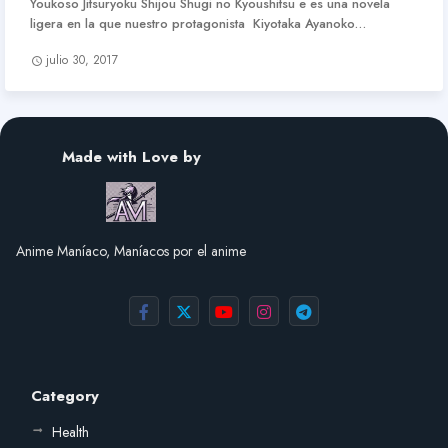
Youkoso Jitsuryoku Shijou Shugi no Kyoushitsu e es una novela
ligera en la que nuestro protagonista Kiyotaka Ayanoko…
julio 30, 2017
Made with Love by
Anime Maníaco, Maníacos por el anime
Category
Health