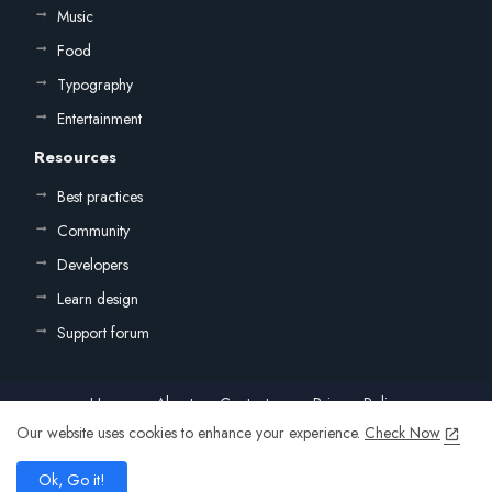
Music
Food
Typography
Entertainment
Resources
Best practices
Community
Developers
Learn design
Support forum
Home
About
Contact us
Privacy Policy
Our website uses cookies to enhance your experience.
Check Now
All Right Reserved Copyright ©
add
Ok, Go it!