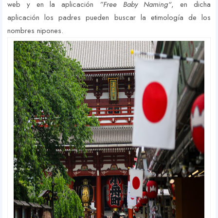
web y en la aplicación
”Free Baby Naming“
, en dicha
aplicación los padres pueden buscar la etimología de los
nombres nipones.