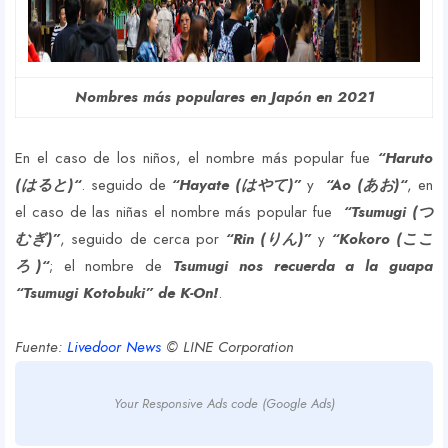
Nombres más populares en Japón en 2021
En el caso de los niños, el nombre más popular fue
“Haruto
(はると)“
. seguido de
“Hayate (はやて)”
y
“Ao (あお)“
, en
el caso de las niñas el nombre más popular fue
“Tsumugi (つ
むぎ)”
, seguido de cerca por
“Rin (りん)”
y
“Kokoro (ここ
ろ)“
; el nombre de
Tsumugi nos recuerda a la guapa
“Tsumugi Kotobuki” de K-On!
.
Fuente:
Livedoor News
© LINE Corporation
Your Responsive Ads code (Google Ads)