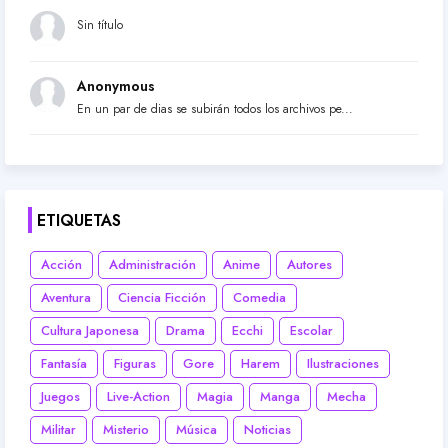
Sin título
Anonymous
En un par de dias se subirán todos los archivos pe...
ETIQUETAS
Acción
Administración
Anime
Autores
Aventura
Ciencia Ficción
Comedia
Cultura Japonesa
Drama
Ecchi
Escolar
Fantasía
Figuras
Gore
Harem
Ilustraciones
Juegos
Live-Action
Magia
Manga
Mecha
Militar
Misterio
Música
Noticias