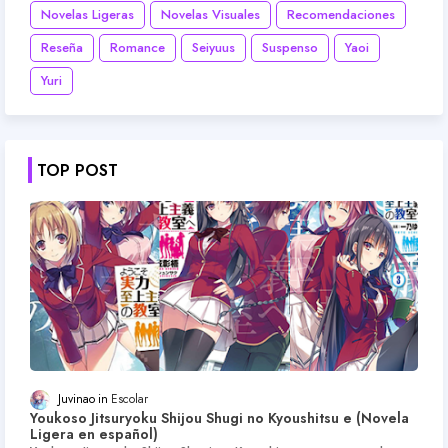
Novelas Ligeras
Novelas Visuales
Recomendaciones
Reseña
Romance
Seiyuus
Suspenso
Yaoi
Yuri
TOP POST
Juvinao
Escolar
Youkoso Jitsuryoku Shijou Shugi no Kyoushitsu e (Novela
Ligera en español)