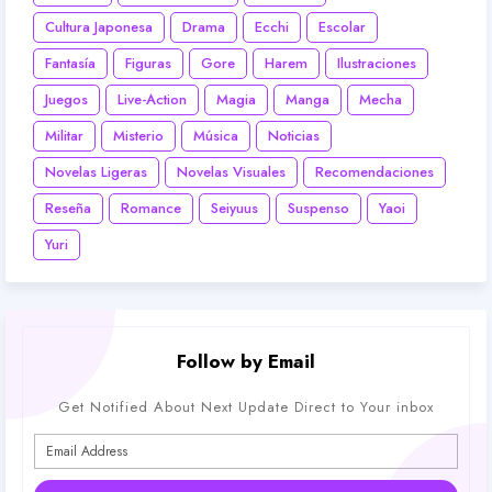
Cultura Japonesa
Drama
Ecchi
Escolar
Fantasía
Figuras
Gore
Harem
Ilustraciones
Juegos
Live-Action
Magia
Manga
Mecha
Militar
Misterio
Música
Noticias
Novelas Ligeras
Novelas Visuales
Recomendaciones
Reseña
Romance
Seiyuus
Suspenso
Yaoi
Yuri
Follow by Email
Get Notified About Next Update Direct to Your inbox