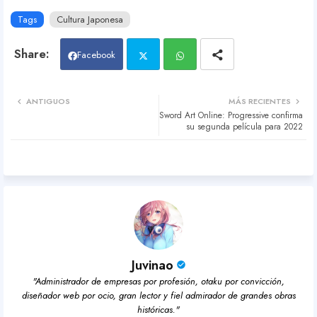
Tags
Cultura Japonesa
Facebook
Twit
Wh
ANTIGUOS
MÁS RECIENTES
Sword Art Online: Progressive confirma
ter
atsa
su segunda película para 2022
pp
Juvinao
"Administrador de empresas por profesión, otaku por convicción,
diseñador web por ocio, gran lector y fiel admirador de grandes obras
históricas."