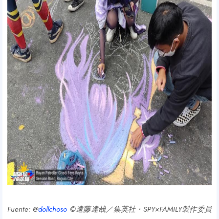
Fuente: @
dollchoso
©遠藤達哉／集英社・SPY×FAMILY製作委員