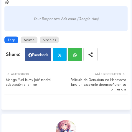
会
Your Responsive Ads code (Google Ads)
Tags
Anime
Noticias
Facebook
Twit
Wh
ANTIGUOS
MÁS RECIENTES
Manga Yuri is My Job! tendrá
Película de Gotoubun no Hanayome
ter
atsa
adaptación al anime
tuvo un excelente desempeño en su
primer día
pp