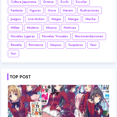
Cultura Japonesa
Drama
Ecchi
Escolar
Fantasía
Figuras
Gore
Harem
Ilustraciones
Juegos
Live-Action
Magia
Manga
Mecha
Militar
Misterio
Música
Noticias
Novelas Ligeras
Novelas Visuales
Recomendaciones
Reseña
Romance
Seiyuus
Suspenso
Yaoi
Yuri
TOP POST