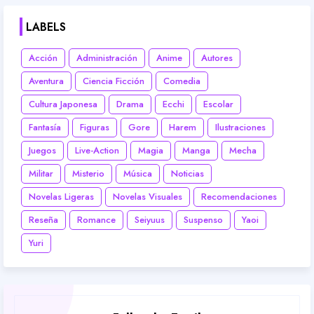
LABELS
Acción
Administración
Anime
Autores
Aventura
Ciencia Ficción
Comedia
Cultura Japonesa
Drama
Ecchi
Escolar
Fantasía
Figuras
Gore
Harem
Ilustraciones
Juegos
Live-Action
Magia
Manga
Mecha
Militar
Misterio
Música
Noticias
Novelas Ligeras
Novelas Visuales
Recomendaciones
Reseña
Romance
Seiyuus
Suspenso
Yaoi
Yuri